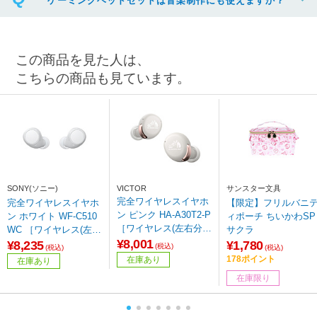
ゲーミングヘッドセットは音楽制作にも使えますか？
この商品を見た人は、
こちらの商品も見ています。
SONY(ソニー)
VICTOR
サンスター文具
完全ワイヤレスイヤホ
完全ワイヤレスイヤホ
【限定】フリルバニ
ン ピンク HA-A30T2-P
ン ホワイト WF-C510
ィポーチ ちいかわSP
［ワイヤレス(左右分
WC ［ワイヤレス(左右
サクラ
離) /カナル型 /ノイズ
¥8,001
分離) /Bluetooth対応］
¥8,235
¥1,780
(税込)
(税込)
(税込)
キャンセリング対応 /B
178ポイント
在庫あり
在庫あり
luetooth対応］
在庫限り