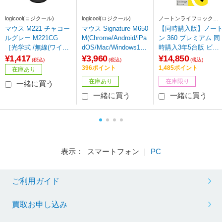
logicool(ロジクール)
logicool(ロジクール)
ノートンライフロック
Norton Lifelock
マウス M221 チャコー
マウス Signature M650
【同時購入版】ノー
ルグレー M221CG
M(Chrome/Android/iPa
ン 360 プレミアム 同
［光学式 /無線(ワイヤ
dOS/Mac/Windows11
時購入3年5台版 ビッ
レス) /3ボタン /USB］
対応) グラファイト M6
クカメラグループ専
¥1,417
¥3,960
¥14,850
(税込)
(税込)
(税込)
50MGR ［光学式 /無線
［Win・Mac・Androi
396ポイント
1,485ポイント
在庫あり
(ワイヤレス) /5ボタン
d・iOS用］
在庫あり
在庫限り
一緒に買う
/Bluetooth・USB］
一緒に買う
一緒に買う
表示： スマートフォン ｜
PC
ご利用ガイド
買取お申し込み