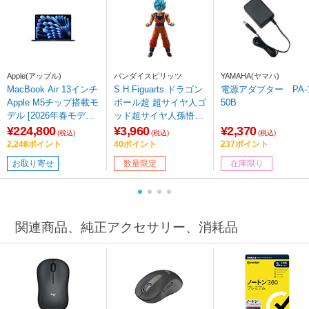
Apple(アップル)
バンダイスピリッツ
YAMAHA(ヤマハ)
MacBook Air 13インチ
S.H.Figuarts ドラゴン
電源アダプター PA-
Apple M5チップ搭載モ
ボール超 超サイヤ人ゴ
50B
デル [2026年春モデル/
ッド超サイヤ人孫悟空
SSD 512GB/メモリ16
[限界を超えし蒼き力]
¥224,800
¥3,960
¥2,370
(税込)
(税込)
(税込)
GB/10コアCPUと8コ
2,248ポイント
40ポイント
237ポイント
アGPU] ミッドナイト
お取り寄せ
数量限定
在庫限り
MDHE4J/A
関連商品、純正アクセサリー、消耗品