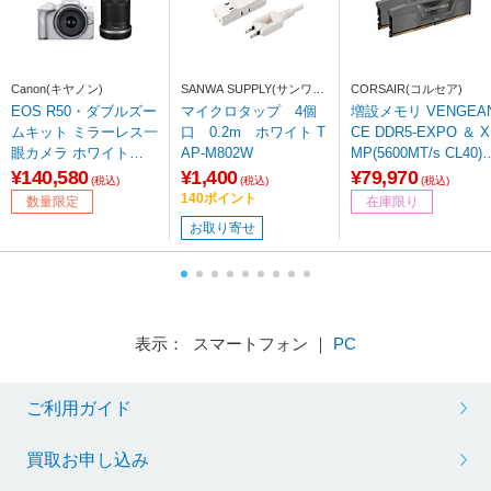
Canon(キヤノン)
SANWA SUPPLY(サンワサ
CORSAIR(コルセア)
プライ)
EOS R50・ダブルズー
マイクロタップ 4個
増設メモリ VENGEA
ムキット ミラーレス一
口 0.2m ホワイト T
CE DDR5-EXPO ＆ X
眼カメラ ホワイト
AP-M802W
MP(5600MT/s CL40)
［ズームレンズ+ズー
グレー CMK32GX5M
¥140,580
¥1,400
¥79,970
(税込)
(税込)
(税込)
ムレンズ］
B5600Z40 ［DIMM D
140ポイント
数量限定
在庫限り
R5 /16GB /2枚］
お取り寄せ
表示： スマートフォン ｜
PC
ご利用ガイド
買取お申し込み