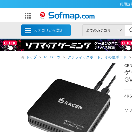
利用規
カテゴリから選ぶ
トップ
＞
PCパーツ
＞
グラフィックボード、その他ボード
＞
CE
ゲ
G
4K
ソ