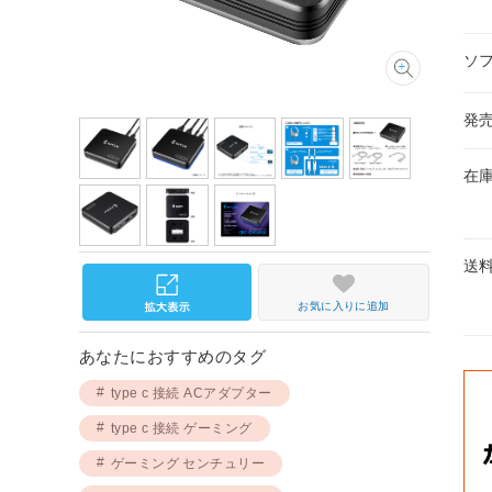
ソ
発
在
送
お気に入りに追加
あなたにおすすめのタグ
type c 接続 ACアダプター
type c 接続 ゲーミング
ゲーミング センチュリー