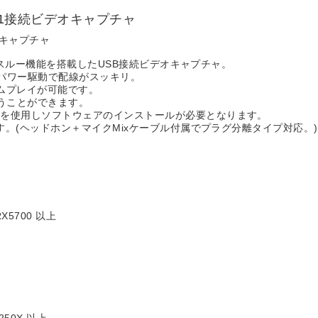
Gen1接続ビデオキャプチャ
デオキャプチャ
パススルー機能を搭載したUSB接続ビデオキャプチャ。
要のバスパワー駆動で配線がスッキリ。
ムプレイが可能です。
行うことができます。
ーを使用しソフトウェアのインストールが必要となります。
す。(ヘッドホン＋マイクMixケーブル付属でプラグ分離タイプ対応。)
X5700 以上
250X 以上