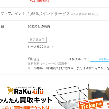
¥12,480
(税込)～
フマップポイント
1,650ポイントサービス
(税込価格の10％分)
売日
2022/03/15発売
庫
限定数終了
お一人様10点まで
料
¥0
送料グループ：
(税込)
通常商品
送料無料キャンペーン適用中
※一部離島・山間部および北海道、または当社指定エリア