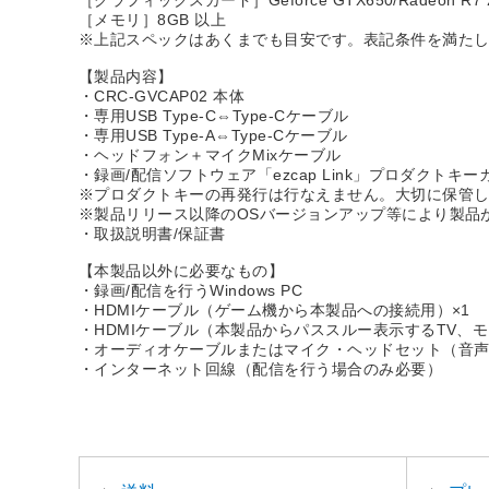
［メモリ］8GB 以上
※上記スペックはあくまでも目安です。表記条件を満た
【製品内容】
・CRC-GVCAP02 本体
・専用USB Type-C⇔Type-Cケーブル
・専用USB Type-A⇔Type-Cケーブル
・ヘッドフォン＋マイクMixケーブル
・録画/配信ソフトウェア「ezcap Link」プロダクトキー
※プロダクトキーの再発行は行なえません。大切に保管
※製品リリース以降のOSバージョンアップ等により製品
・取扱説明書/保証書
【本製品以外に必要なもの】
・録画/配信を行うWindows PC
・HDMIケーブル（ゲーム機から本製品への接続用）×1
・HDMIケーブル（本製品からパススルー表示するTV、モ
・オーディオケーブルまたはマイク・ヘッドセット（音
・インターネット回線（配信を行う場合のみ必要）