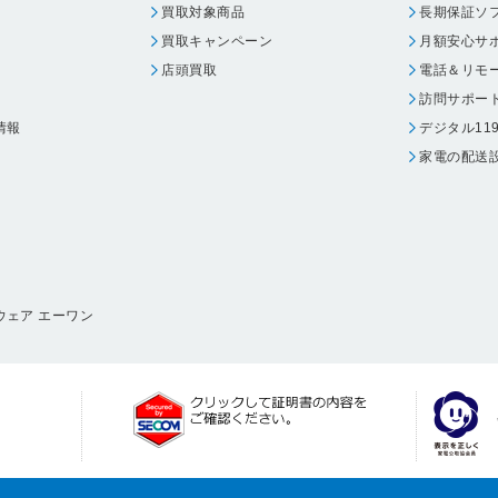
買取対象商品
長期保証ソ
買取キャンペーン
月額安心サ
店頭買取
電話＆リモ
訪問サポー
情報
デジタル11
家電の配送
ウェア エーワン