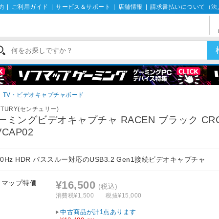
約
|
ご利用ガイド
|
サービス＆サポート
|
店舗情報
|
請求書払いについて（法
TV・ビデオキャプチャボード
NTURY(センチュリー)
ーミングビデオキャプチャ RACEN ブラック CRC
VCAP02
60Hz HDR パススルー対応のUSB3.2 Gen1接続ビデオキャプチャ
フマップ特価
¥16,500
(税込)
消費税¥1,500
税抜¥15,000
中古商品が計1点あります