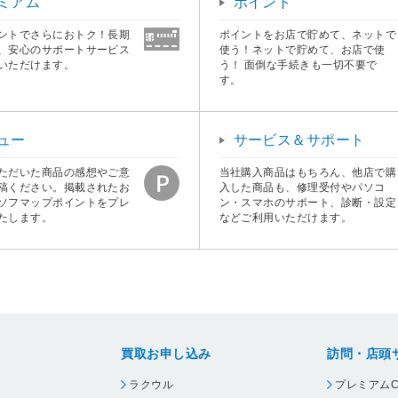
ミアム
ポイント
ントでさらにおトク！長期
ポイントをお店で貯めて、ネットで
、安心のサポートサービス
使う！ネットで貯めて、お店で使
いただけます。
う！ 面倒な手続きも一切不要で
す。
ュー
サービス＆サポート
ただいた商品の感想やご意
当社購入商品はもちろん、他店で購
稿ください。掲載されたお
入した商品も、修理受付やパソコ
ソフマップポイントをプレ
ン・スマホのサポート、診断・設定
たします。
などご利用いただけます。
買取お申し込み
訪問・店頭
ラクウル
プレミアムC