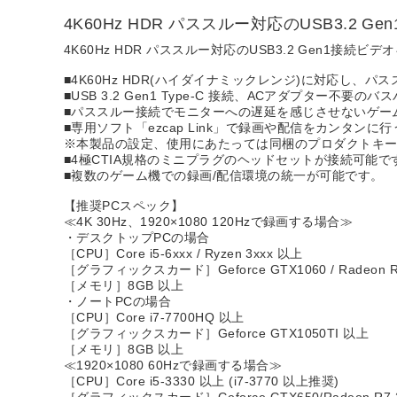
4K60Hz HDR パススルー対応のUSB3.2 
4K60Hz HDR パススルー対応のUSB3.2 Gen1接続ビ
■4K60Hz HDR(ハイダイナミックレンジ)に対応し、
■USB 3.2 Gen1 Type-C 接続、ACアダプター不
■パススルー接続でモニターへの遅延を感じさせないゲー
■専用ソフト「ezcap Link」で録画や配信をカンタンに
※本製品の設定、使用にあたっては同梱のプロダクトキ
■4極CTIA規格のミニプラグのヘッドセットが接続可能で
■複数のゲーム機での録画/配信環境の統一が可能です。
【推奨PCスペック】
≪4K 30Hz、1920×1080 120Hzで録画する場合≫
・デスクトップPCの場合
［CPU］Core i5-6xxx / Ryzen 3xxx 以上
［グラフィックスカード］Geforce GTX1060 / Radeon R
［メモリ］8GB 以上
・ノートPCの場合
［CPU］Core i7-7700HQ 以上
［グラフィックスカード］Geforce GTX1050TI 以上
［メモリ］8GB 以上
≪1920×1080 60Hzで録画する場合≫
［CPU］Core i5-3330 以上 (i7-3770 以上推奨)
［グラフィックスカード］Geforce GTX650/Radeon R7 