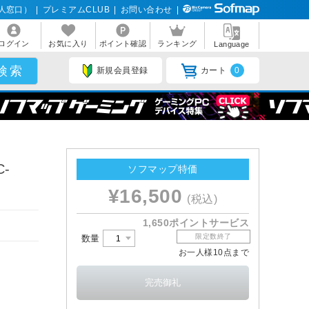
人窓口）
|
プレミアムCLUB
|
お問い合わせ
|
ログイン
お気に入り
ポイント確認
ランキング
Language
新規会員登録
カート
0
-
ソフマップ特価
¥16,500
(税込)
1,650ポイントサービス
限定数終了
数量
お一人様10点まで