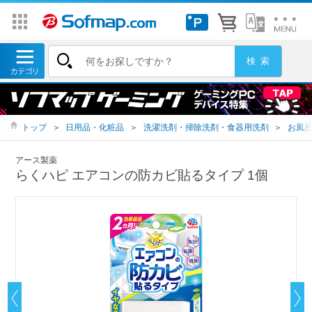
トップ
＞
日用品・化粧品
＞
洗濯洗剤・掃除洗剤・食器用洗剤
＞
お風
アース製薬
らくハピ エアコンの防カビ貼るタイプ 1個