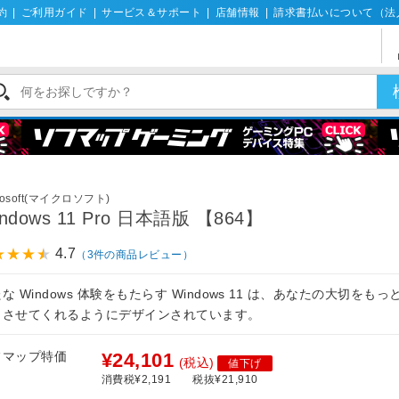
約
|
ご利用ガイド
|
サービス＆サポート
|
店舗情報
|
請求書払いについて（法
rosoft(マイクロソフト)
ndows 11 Pro 日本語版 【864】
4.7
（3件の商品レビュー）
な Windows 体験をもたらす Windows 11 は、あなたの大切をも
じさせてくれるようにデザインされています。
フマップ特価
¥24,101
(税込)
値下げ
消費税¥2,191
税抜¥21,910