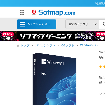
利用規
カテゴリから選ぶ
Windows OS
トップ
＞
パソコンソフト
＞
OSソフト
＞
Mic
Wi
新た
感
ソ