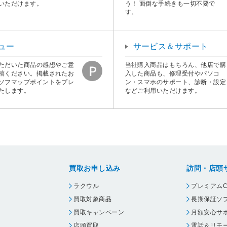
いただけます。
う！ 面倒な手続きも一切不要で
す。
ュー
サービス＆サポート
ただいた商品の感想やご意
当社購入商品はもちろん、他店で購
稿ください。掲載されたお
入した商品も、修理受付やパソコ
ソフマップポイントをプレ
ン・スマホのサポート、診断・設定
たします。
などご利用いただけます。
買取お申し込み
訪問・店頭
ラクウル
プレミアムC
買取対象商品
長期保証ソ
買取キャンペーン
月額安心サ
店頭買取
電話＆リモ