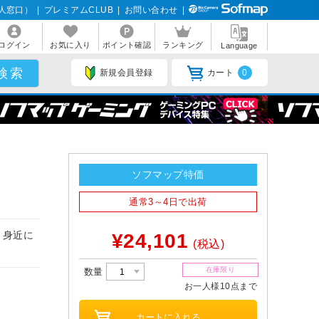
人窓口）
|
プレミアムCLUB
|
お問い合わせ
|
ログイン
お気に入り
ポイント確認
ランキング
Language
新規会員登録
カート
0
ソフマップ特価
通常3～4日で出荷
っと身近に
¥24,101
(税込)
在庫限り
数量
お一人様10点まで