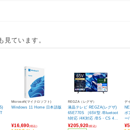
も見ています。
Microsoft(マイクロソフト)
REGZA（レグザ）
デ
5)
Windows 11 Home 日本語版
液晶テレビ REGZA(レグザ)
N
AT
65E770S ［65V型 /Bluetoot
ボ
h対応 /4K対応 /BS・CS 4K
ー
チューナー内蔵 /YouTube対
¥16,690
¥205,920
¥5
(税込)
(税込)
応］