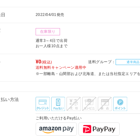
売日
2022/04/01発売
庫
在庫限り
通常3～4日で出荷
お一人様10点まで
料
¥0
送料グループ：
(税込)
通常商品
送料無料キャンペーン適用中
※一部離島・山間部および北海道、または当社指定エリア
支払い方法
ご利用いただけるPay払い