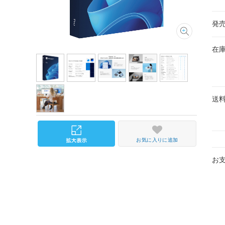
発
在
送
お気に入りに追加
お