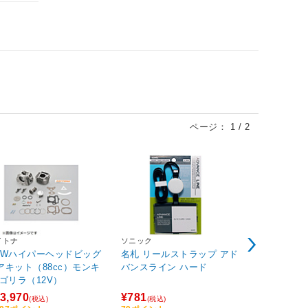
ページ：
1
/
2
イトナ
ソニック
ASUS(エイス
EWハイパーヘッドビッグ
名札 リールストラップ アド
グラフィック
アキット（88cc）モンキ
バンスライン ハード
GeForce RT
/ゴリラ（12V）
DDR7 OC Edition
TX5060-O8
3,970
¥781
¥71,980
(税込)
(税込)
(税
Xシリーズ /