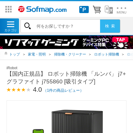
トップ
＞
家電・照明
＞
掃除機・クリーナー
＞
ロボット掃除機
＞
ロ
iRobot
【国内正規品】 ロボット掃除機 「ルンバ」 j7+
グラファイト j755860 [吸引タイプ]
4.0
（1件の商品レビュー）