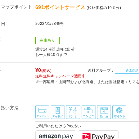
フマップポイント
691ポイントサービス
(税込価格の10％分)
売日
2022/01/28発売
庫
在庫あり
通常24時間以内に出荷
お一人様10点まで
料
¥0
送料グループ：
(税込)
通常商品
送料無料キャンペーン適用中
※一部離島・山間部および北海道、または当社指定エリア
支払い方法
ご利用いただけるPay払い