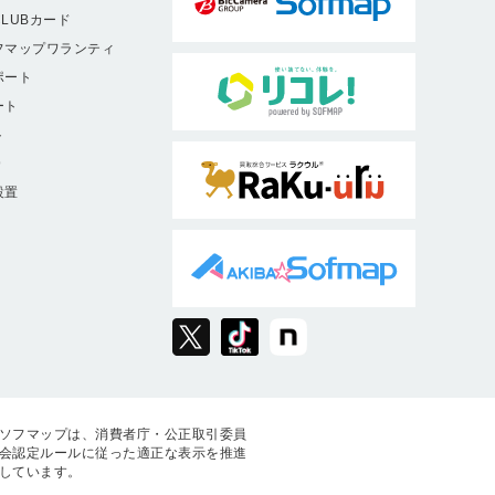
LUBカード
フマップワランティ
ポート
ート
ト
9
設置
ソフマップは、消費者庁・公正取引委員
会認定ルールに従った適正な表示を推進
しています。