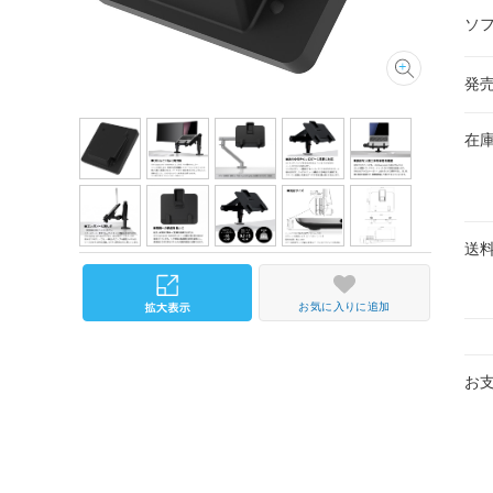
ソ
発
在
送
お気に入りに追加
お