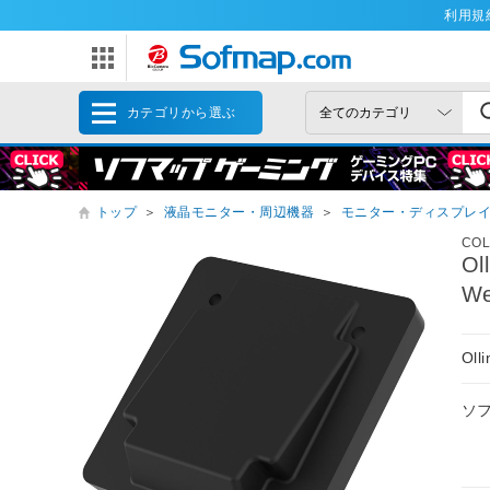
利用規
カテゴリから選ぶ
トップ
＞
液晶モニター・周辺機器
＞
モニター・ディスプレ
CO
Ol
We
Ol
ソ