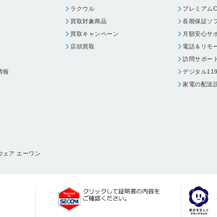
ラクウル
プレミアムC
買取対象商品
長期保証ソ
買取キャンペーン
月額安心サ
店頭買取
電話＆リモ
訪問サポー
情報
デジタル11
家電の配送
ウェア エーワン