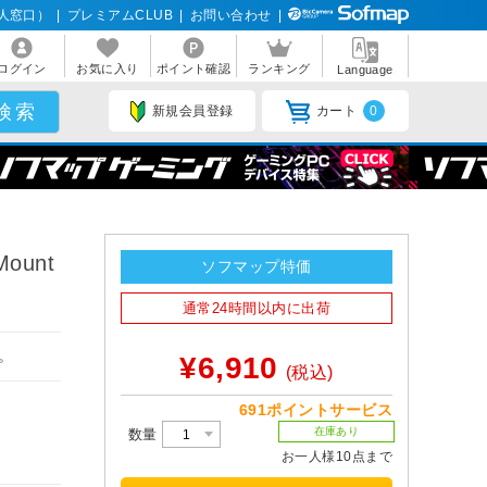
人窓口）
|
プレミアムCLUB
|
お問い合わせ
|
ログイン
お気に入り
ポイント確認
ランキング
Language
新規会員登録
カート
0
Mount
ソフマップ特価
通常24時間以内に出荷
す。
¥6,910
(税込)
691ポイントサービス
在庫あり
数量
お一人様10点まで