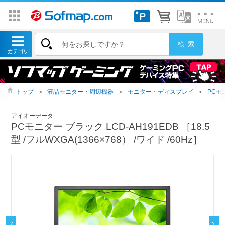
トップ
＞
液晶モニター・周辺機器
＞
モニター・ディスプレイ
＞
PCモ
アイオーデータ
PCモニター ブラック LCD-AH191EDB ［18.5
型 /フルWXGA(1366×768） /ワイド /60Hz］