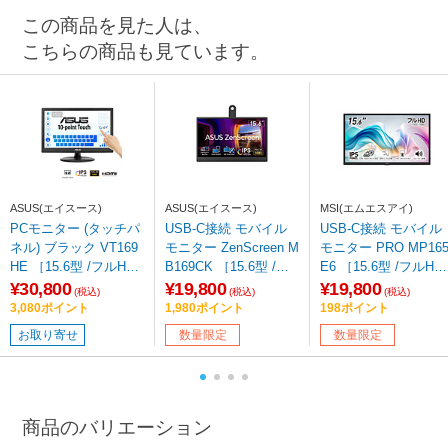
この商品を見た人は、
こちらの商品も見ています。
ASUS(エイスース)
ASUS(エイスース)
MSI(エムエスアイ)
PCモニター (タッチパ
USB-C接続 モバイル
USB-C接続 モバイル
ネル) ブラック VT169
モニター ZenScreen M
モニター PRO MP165
HE ［15.6型 /フルHD
B169CK ［15.6型 /フ
E6 ［15.6型 /フルHD(
(1920×1080) /ワイド /6
ルHD(1920×1080) /ワ
920×1080) /ワイド /6
¥30,800
¥19,800
¥19,800
(税込)
(税込)
(税込)
1Hz］
イド /60Hz］ 【sof00
Hz］ 【sof001】
3,080ポイント
1,980ポイント
198ポイント
1】
お取り寄せ
数量限定
数量限定
商品のバリエーション