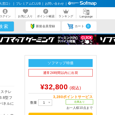
人窓口）
|
プレミアムCLUB
|
お問い合わせ
|
ログイン
お気に入り
ポイント確認
ランキング
Language
新規会員登録
カート
0
ソフマップ特価
通常24時間以内に出荷
¥32,800
(税込)
、ステレ
3,280ポイントサービス
.8型フ
在庫あり
数量
Sパネルに
お一人様10点まで