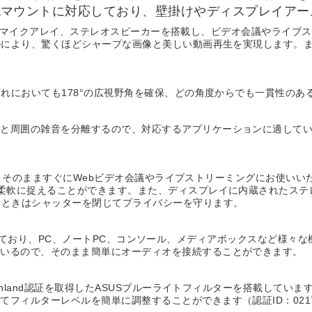
ESAマウントに対応しており、壁掛けやディスプレイア
カメラ、マイクアレイ、ステレオスピーカーを搭載し、ビデオ会議やライブ
により、驚くほどシャープな画像と美しい動画再生を実現します。また、
ずれにおいても178°の広視野角を確保、どの角度からでも一貫性の
声と周囲の雑音を分離するので、対応するアプリケーションに適して
QKは、そのまますぐにWebビデオ会議やライブストリーミングにお使いい
を柔軟に捉えることができます。また、ディスプレイに内蔵されたス
いときはシャッターを閉じてプライバシーを守ります。
続端子を備えており、PC、ノートPC、コンソール、メディアボックスなど
ているので、そのまま簡単にオーディオを接続することができます。
einland認証を取得したASUSブルーライトフィルターを搭載して
ィルターレベルを簡単に調整することができます（認証ID：02170