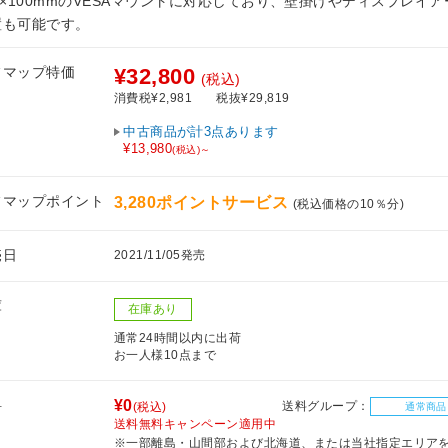
0×100mmのVESAマウントに対応しており、壁掛けやディスプレイ
置も可能です。
フマップ特価
¥32,800
(税込)
消費税¥2,981
税抜¥29,819
中古商品が計3点あります
¥13,980
(税込)～
フマップポイント
3,280ポイントサービス
(税込価格の10％分)
売日
2021/11/05発売
庫
在庫あり
通常24時間以内に出荷
お一人様10点まで
料
¥0
送料グループ：
(税込)
通常商品
送料無料キャンペーン適用中
※一部離島・山間部および北海道、または当社指定エリア