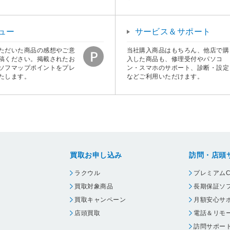
ュー
サービス＆サポート
ただいた商品の感想やご意
当社購入商品はもちろん、他店で購
稿ください。掲載されたお
入した商品も、修理受付やパソコ
ソフマップポイントをプレ
ン・スマホのサポート、診断・設定
たします。
などご利用いただけます。
買取お申し込み
訪問・店頭
ラクウル
プレミアムC
買取対象商品
長期保証ソ
買取キャンペーン
月額安心サ
店頭買取
電話＆リモ
訪問サポー