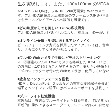
生を実現します。また、100×100mmのV
ASUS BE24EQKは、フルHD（200万画素）Web
す。フルHDの解像度と広視野角のフレームレスIPSパネル
けやディスプレイアームへの設置も可能です。
■どの角度からでも美しい 178°の広視野角
フルHDの解像度とIPSパネルにより、垂直面、水平面い
■オンライン会議・学習に適するアレイマイク
ビームフォーミング方式を採用したマイクアレイは、音
り、さらにクリアな音声が実現します。
■フルHD Webカメラで手軽にビデオストリーミング
200万画素のフルHD Webカメラを搭載したBE24E
の方向にも10°傾けることができるので、撮りたい映像
ド式のシャッターが付いたWebカメラは、使用していな
■豊富なインターフェースを搭載
HDMI、DisplayPort、D-subなどの豊富な接
端子とヘッドフォン端子にはパススルーポートを搭載し
■ブルーライト軽減機能
本製品は、有害なブルーライトから目を守る、 TUV Rh
直感的に操作できるスライダーで、シーンや好みに合わせてフ