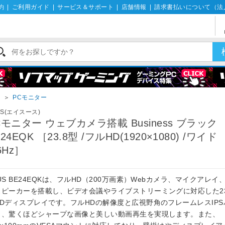
約
|
ご利用ガイド
|
サービス＆サポート
|
店舗情報
|
請求書払いについて（法
イ
＞
PCモニター
US(エイスース)
Cモニター ウェブカメラ搭載 Business ブラック
24EQK ［23.8型 /フルHD(1920×1080) /ワイド
6Hz］
US BE24EQKは、フルHD（200万画素）Webカメラ、マイクアレイ
スピーカーを搭載し、ビデオ会議やライブストリーミングに対応した23
HDディスプレイです。フルHDの解像度と広視野角のフレームレスIP
り、驚くほどシャープな画像と美しい動画再生を実現します。また、