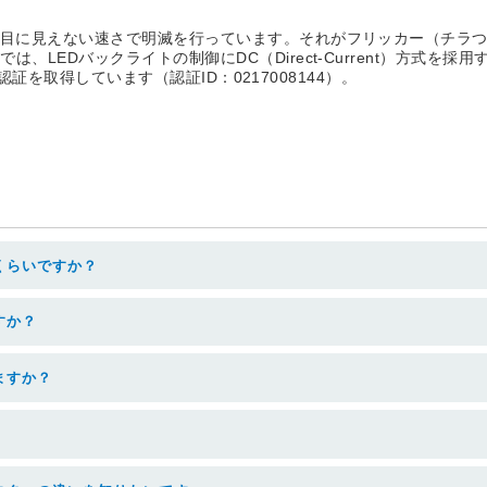
に目に見えない速さで明滅を行っています。それがフリッカー（チラ
、LEDバックライトの制御にDC（Direct-Current）方式を
の認証を取得しています（認証ID：0217008144）。
くらいですか？
すか？
ますか？