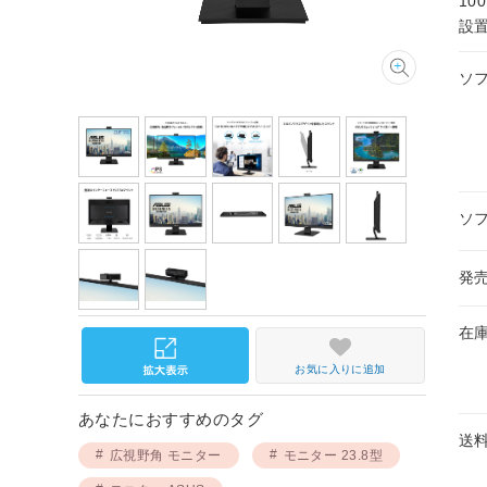
10
設
ソ
ソ
発
在
お気に入りに追加
あなたにおすすめのタグ
送
広視野角 モニター
モニター 23.8型