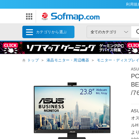
利用規
カテゴリから選ぶ
トップ
＞
液晶モニター・周辺機器
＞
モニター・ディスプレ
AS
P
BE
/7
AS
オ
ル
よ