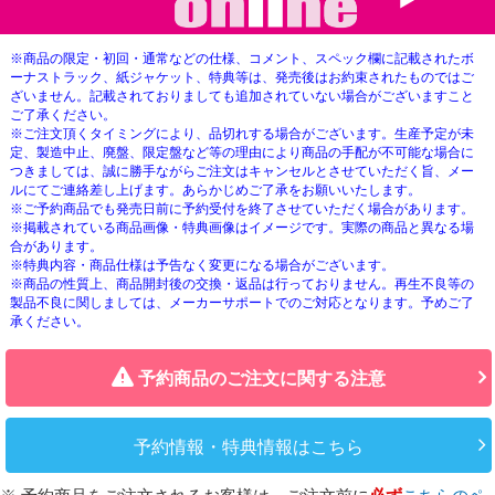
※商品の限定・初回・通常などの仕様、コメント、スペック欄に記載されたボ
ーナストラック、紙ジャケット、特典等は、発売後はお約束されたものではご
ざいません。記載されておりましても追加されていない場合がございますこと
ご了承ください。
※ご注文頂くタイミングにより、品切れする場合がございます。生産予定が未
定、製造中止、廃盤、限定盤など等の理由により商品の手配が不可能な場合に
つきましては、誠に勝手ながらご注文はキャンセルとさせていただく旨、メー
ルにてご連絡差し上げます。あらかじめご了承をお願いいたします。
※ご予約商品でも発売日前に予約受付を終了させていただく場合があります。
※掲載されている商品画像・特典画像はイメージです。実際の商品と異なる場
合があります。
※特典内容・商品仕様は予告なく変更になる場合がございます。
※商品の性質上、商品開封後の交換・返品は行っておりません。再生不良等の
製品不良に関しましては、メーカーサポートでのご対応となります。予めご了
承ください。
予約商品のご注文に関する注意
予約情報・特典情報はこちら