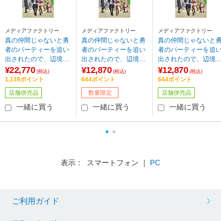
メディアファクトリー
メディアファクトリー
メディアファクトリー
真の仲間じゃないと勇
真の仲間じゃないと勇
真の仲間じゃないと
者のパーティーを追い
者のパーティーを追い
者のパーティーを追
出されたので、辺境で
出されたので、辺境で
出されたので、辺境
スローライフすること
スローライフすること
スローライフするこ
¥22,770
¥12,870
¥12,870
(税込)
(税込)
(税込)
にしました 第1巻 アニ
にしました 第1巻 通常
にしました 第3巻 BD
1,139ポイント
644ポイント
644ポイント
メ描き下ろしリットの
版 BD 【sof001】 ※特
※特典終了【sof001
店舗併売品
数量限定
店舗併売品
添い寝シーツ付き完全
典終了
数量限定版 BD ※特典
一緒に買う
一緒に買う
一緒に買う
終了【sof001】
表示： スマートフォン ｜
PC
ご利用ガイド