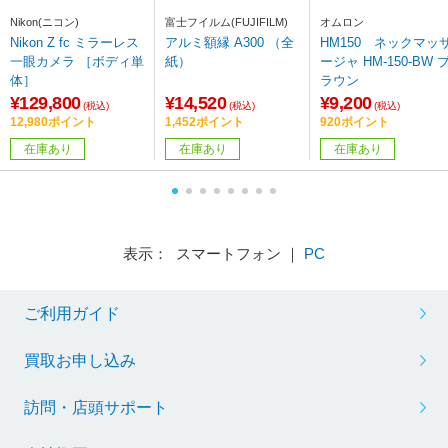
Nikon(ニコン)
富士フイルム(FUJIFILM)
オムロン
Nikon Z fc ミラーレス
アルミ額縁 A300 （全
HM150 ネックマッ
一眼カメラ ［ボディ単
紙）
ージャ HM-150-BW 
体］
ラウン
¥129,800
¥14,520
¥9,200
(税込)
(税込)
(税込)
12,980ポイント
1,452ポイント
920ポイント
在庫あり
在庫あり
在庫あり
表示： スマートフォン ｜
PC
ご利用ガイド
買取お申し込み
訪問・店頭サポート