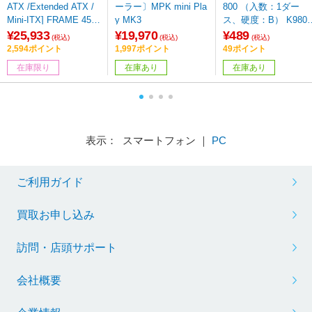
ATX /Extended ATX /
ーラー〕MPK mini Pla
800 （入数：1ダー
Mini-ITX] FRAME 450
y MK3
ス、硬度：B） K9800
0X LX-R RGB iCUE LI
B
¥25,933
¥19,970
¥489
(税込)
(税込)
(税込)
NK Panoramic Glass
2,594ポイント
1,997ポイント
49ポイント
ブラック CC-9011316-
在庫限り
在庫あり
在庫あり
WW
表示： スマートフォン ｜
PC
ご利用ガイド
買取お申し込み
訪問・店頭サポート
会社概要