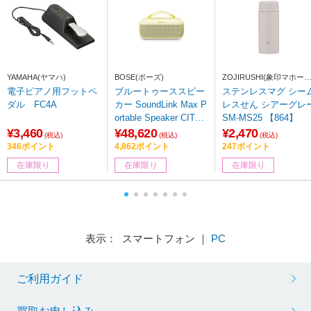
YAMAHA(ヤマハ)
BOSE(ボーズ)
ZOJIRUSHI(象印マホー
ン)
電子ピアノ用フットペ
ブルートゥーススピー
ステンレスマグ シー
ダル FC4A
カー SoundLink Max P
レスせん シアーグレ
ortable Speaker CITRU
SM-MS25 【864】
S YELLOW SLinkMax
¥3,460
¥48,620
¥2,470
(税込)
(税込)
(税込)
PTBLYLW ［防水 /ハ
346ポイント
4,862ポイント
247ポイント
イレゾ非対応 /Bluetoot
在庫限り
在庫限り
在庫限り
h対応 /Wi-Fi非対応］
表示： スマートフォン ｜
PC
ご利用ガイド