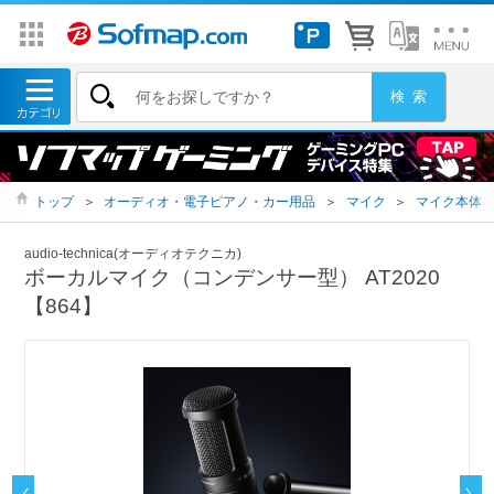
トップ
＞
オーディオ・電子ピアノ・カー用品
＞
マイク
＞
マイク本体
audio-technica(オーディオテクニカ)
ボーカルマイク（コンデンサー型） AT2020
【864】