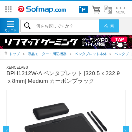
トップ
＞
液晶モニター・周辺機器
＞
ペンタブレット本体
＞
ペンタブ
XENCELABS
BPH1212W-A ペンタブレット [320.5ｘ232.9
ｘ8mm] Medium カーボンブラック