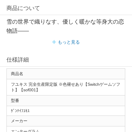
描き下ろし エンターグラム
商品について
雪の世界で織りなす、優しく暖かな等身大の恋
物語――
もっと見る
仕様詳細
商品名
フユキス 完全生産限定版 ※色褪せあり【Switchゲームソフ
ト】【sof001】
型番
ｹﾞﾝﾃｲﾌﾕｷｽ
メーカー
エンターグラム