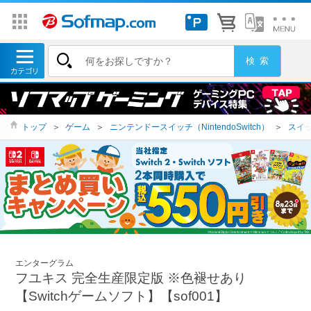
トップ
＞
ゲーム
＞
ニンテンドースイッチ（NintendoSwitch）
＞
スイッ
エンターグラム
フユキス 完全生産限定版 ※色褪せあり
【Switchゲームソフト】【sof001】