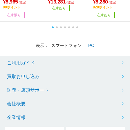
US Gold］
¥8,965
¥13,281
¥8,280
(税込)
(税込)
(税込)
90ポイント
828ポイント
在庫あり
在庫限り
在庫あり
表示： スマートフォン ｜
PC
ご利用ガイド
買取お申し込み
訪問・店頭サポート
会社概要
企業情報