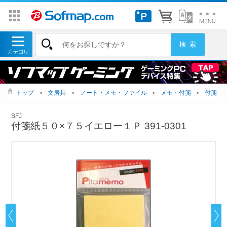
トップ
＞
文房具
＞
ノート・メモ・ファイル
＞
メモ・付箋
＞
付箋
SFJ
付箋紙５０×７５イエロー１Ｐ 391-0301