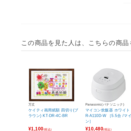
この商品を見た人は、こちらの商品
万丈
Panasonic(パナソニック)
ケイティ画用紙額 四切り(ブ
マイコン炊飯器 ホワイト S
ラウン) KT-DR-4C-BR
R-A110D-W ［5.5合 /マ
ン］
¥1,100
¥10,480
(税込)
(税込)