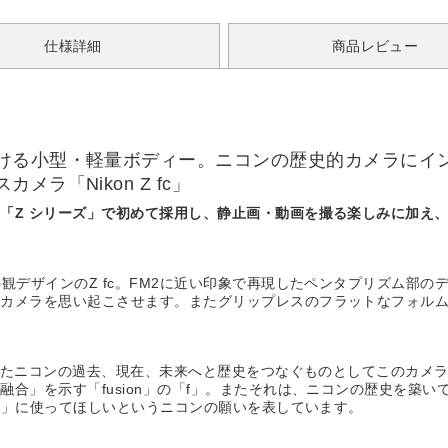
仕様詳細
商品レビュー
ける小型・軽量ボディー。ニコンの歴史的カメラにイ
ラ「Nikon Z fc」
「Z シリーズ」で初めて採用し、静止画・動画を撮る楽しみに加え、
観デザインのZ fc。FM2に近い印象で再現したペンタプリズム部
ムカメラを思い起こさせます。またグリップレスのフラットなフォル
てきたニコンの過去、現在、未来へと歴史をつなぐものとしてこのカメ
合」を示す「fusion」の「f」。またそれは、ニコンの歴史を築い
al」に使ってほしいというニコンの願いを表しています。