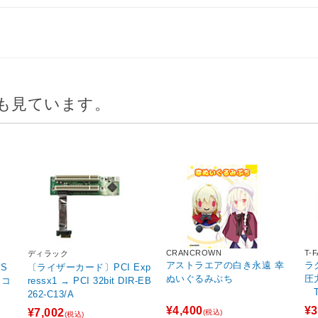
も見ています。
CRANCROWN
T-F
ディラック
アストラエアの白き永遠 幸
ラ
〔ライザーカード〕PCI Exp
ぬいぐるみぷち
圧
イコ
ressx1 → PCI 32bit DIR-EB
T-
262-C13/A
¥4,400
¥3
¥7,002
(税込)
(税込)