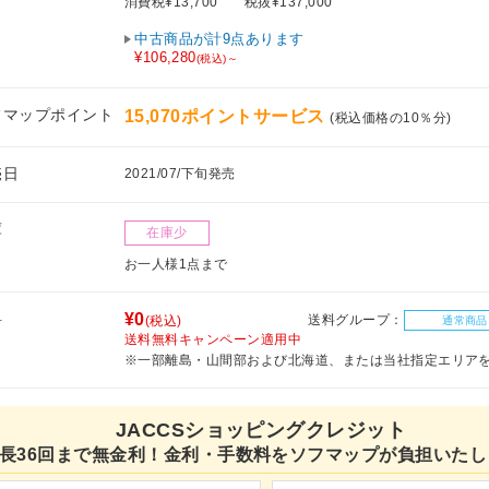
消費税¥13,700
税抜¥137,000
中古商品が計9点あります
¥106,280
(税込)～
フマップポイント
15,070ポイントサービス
(税込価格の10％分)
売日
2021/07/下旬発売
庫
在庫少
お一人様1点まで
料
¥0
送料グループ：
(税込)
通常商品
送料無料キャンペーン適用中
※一部離島・山間部および北海道、または当社指定エリア
JACCSショッピングクレジット
長36回まで無金利！金利・手数料をソフマップが負担いたし