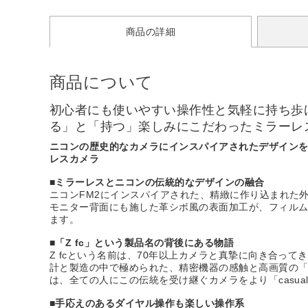
商品の詳細
商品について
初心者にも使いやすい操作性と気軽に持ち歩
る」と「持つ」楽しみにこだわったミラーレスカメ
ニコンの歴史的なカメラにインスパイアされたデザインを
レスカメラ
■ミラーレスとニコンの伝統的なデザインの融合
ニコンFM2にインスパイアされた、精緻に作り込まれた外
モニター背面にも施した革シボ風の表面加工が、フィル
ます。
■「Z fc」という製品名の背後にある物語
Z fcという名前は、70年以上カメラと真摯に向き合っ
計と製造の中で極められた、精密機器の感触と高画質の「融
は、全ての人にこの伝統を受け継ぐカメラをより「casu
■手応えのあるダイヤル操作も楽しい操作系