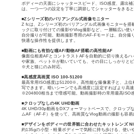
ボディーの天面にシャッタースピード、ISO感度、露出
は、一つ一つの設定を丁寧に調節してシャッターをきる
■Zシリーズ初のバリアングル式画像モニター
Z fcは、Zシリーズ初のバリアングル式画像モニター
ックに取り付けての撮影やVlog撮影など、一層幅広い
自分撮りが可能。動画撮影専用のAF-Fモードは、自分撮
快適な操作性を提供します。
■動画にも有効な瞳AF/動物AF搭載の高性能AF
像面位相差AFとコントラストAFを自動的に切り換えるハ
や家族、ペット※が動いていても、その目にしっかりと
※犬と猫にのみ対応。
■高感度高画質 ISO 100-51200
最高常用ISO感度は51200※。高性能な撮像素子と、上
写できます。暗いシーンでも高感度に設定すればより高
※204800相当まで増感可能。動画撮影時の常用最高ISO感
■クロップなしの4K UHD動画
4K UHD/30p動画をDXフォーマットベースで、ク
ムAF（AF-F）を使って、高画質なVlog動画の撮影も容
■デザインをボディーの世界観に合わせたキットレンズ NIKKOR Z 
約135gの小型・軽量ボディーで気軽に持ち歩ける、使