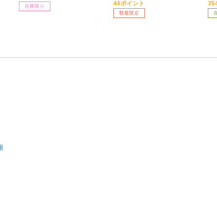
44ポイント
3
在庫限り
数量限定
眼