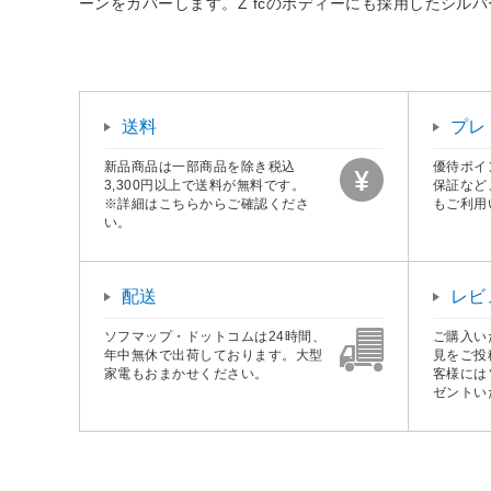
ーンをカバーします。Z fcのボディーにも採用したシル
送料
プレ
新品商品は一部商品を除き税込
優待ポイ
3,300円以上で送料が無料です。
保証など
※詳細はこちらからご確認くださ
もご利用
い。
配送
レビ
ソフマップ・ドットコムは24時間、
ご購入い
年中無休で出荷しております。大型
見をご投
家電もおまかせください。
客様には
ゼントい