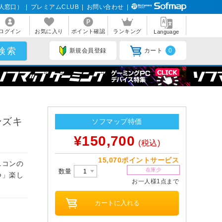
人窓口）
|
プレミアムCLUB
|
お問い合わせ
|
ログイン
お気に入り
ポイント確認
ランキング
Language
新規会員登録
カート
0
レンズキ
ソフマップ特価
¥150,700
(税込)
15,070ポイントサービス
ニコンの
在庫少
数量
つ」楽し
お一人様1点まで