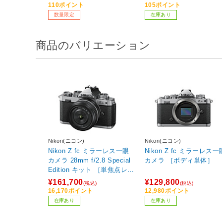
110ポイント
105ポイント
数量限定
在庫あり
商品のバリエーション
Nikon(ニコン)
Nikon(ニコン)
Nikon Z fc ミラーレス一眼
Nikon Z fc ミラーレス一
カメラ 28mm f/2.8 Special
カメラ ［ボディ単体］
Edition キット ［単焦点レン
ズ］
¥161,700
¥129,800
(税込)
(税込)
16,170ポイント
12,980ポイント
在庫あり
在庫あり