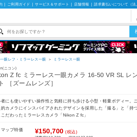
約
|
ご利用ガイド
|
サービス＆サポート
|
店舗情報
|
請求書払いについて（法
ル一眼レフ・ミラーレス一眼
＞
ミラーレス一眼
on(ニコン)
ikon Z fc ミラーレス一眼カメラ 16-50 VR SL 
ト ［ズームレンズ］
心者にも使いやすい操作性と気軽に持ち歩ける小型・軽量ボディー。
史的カメラにインスパイアされたデザインを採用した「撮る」と「持
こだわったミラーレスカメラ「Nikon Z fc」
フマップ特価
¥150,700
(税込)