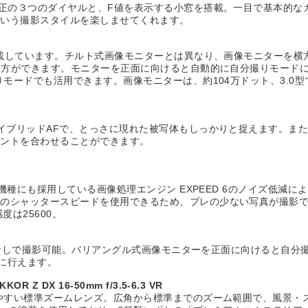
補正の３つのダイヤルと、F値を表示する小窓を搭載。一目で基本的な
という撮影スタイルを楽しませてくれます。
を搭載しています。チルト式画像モニターとは異なり、画像モニターを
使い方ができます。モニターを正面に向けると自動的に自分撮りモード
りモードでも活用できます。画像モニターは、約104万ドット、3.
イブリッドAFで、とっさに現れた被写体もしっかりと捉えます。また
ピントを合わせることができます。
位機種にも採用している画像処理エンジン EXPEED 6のノイズ低
速のシャッタースピードを使用できるため、ブレの少ない写真が撮影
度は25600。
ロップなしで撮影可能。バリアングル式画像モニターを正面に向けると自
易に行えます。
DX 16-50mm f/3.5-6.3 VR
いやすい標準ズームレンズ。広角から標準までのズーム範囲で、風景・