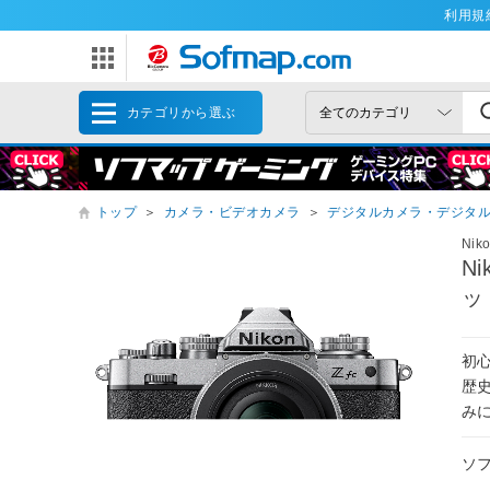
利用規
カテゴリから選ぶ
トップ
＞
カメラ・ビデオカメラ
＞
デジタルカメラ・デジタ
Nik
N
ッ
初
歴
みに
ソ