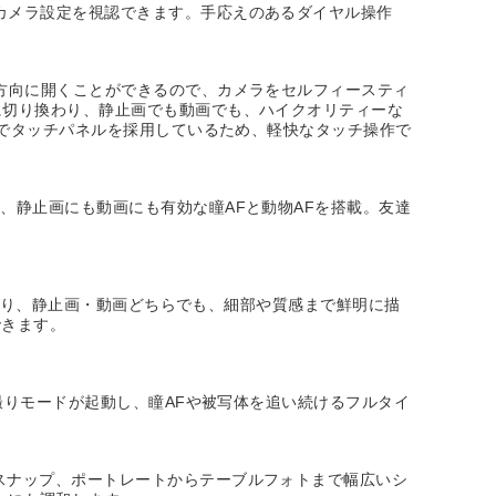
カメラ設定を視認できます。手応えのあるダイヤル操作
横方向に開くことができるので、カメラをセルフィースティ
に切り換わり、静止画でも動画でも、ハイクオリティーな
0型でタッチパネルを採用しているため、軽快なタッチ操作で
、静止画にも動画にも有効な瞳AFと動物AFを搭載。友達
減により、静止画・動画どちらでも、細部や質感まで鮮明に描
できます。
分撮りモードが起動し、瞳AFや被写体を追い続けるフルタイ
スナップ、ポートレートからテーブルフォトまで幅広いシ