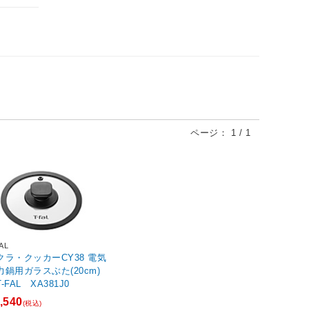
ページ：
1
/
1
AL
クラ・クッカーCY38 電気
力鍋用ガラスぶた(20cm)
FAL XA381J0
,540
(税込)