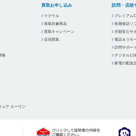
買取お申し込み
訪問・店頭
ラクウル
プレミアムC
買取対象商品
長期保証ソ
買取キャンペーン
月額安心サ
店頭買取
電話＆リモ
訪問サポー
情報
デジタル11
家電の配送
ウェア エーワン