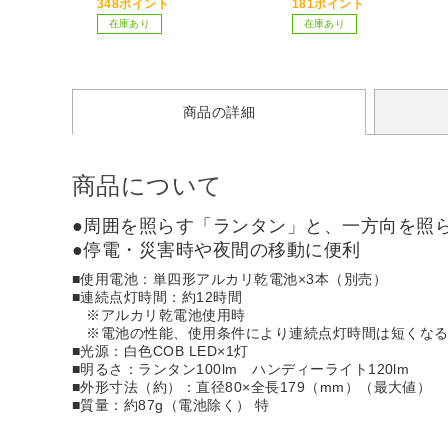
348ポイント
181ポイント
在庫あり
在庫あり
商品の詳細
商品について
●周囲を照らす「ランタン」と、一方向を照ら
●停電・災害時や夜間の移動に便利
■使用電池：単四形アルカリ乾電池×3本（別売）
■連続点灯時間：約12時間
※アルカリ乾電池使用時
※電池の性能、使用条件により連続点灯時間は短くなる
■光源：白色COB LED×1灯
■明るさ：ランタン100lm ハンディーライト120lm
■外形寸法（約）：直径80×全長179（mm）（最大値）
■質量：約87g（電池除く） 特