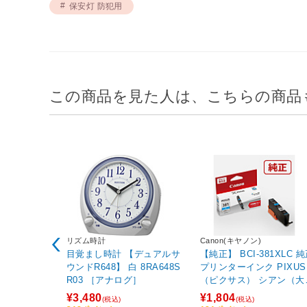
保安灯 防犯用
この商品を見た人は、こちらの商品
リズム時計
Canon(キヤノン)
目覚まし時計 【デュアルサ
【純正】 BCI-381XLC 
ウンドR648】 白 8RA648S
プリンターインク PIXUS
R03 ［アナログ］
（ピクサス） シアン（大
量）
¥3,480
¥1,804
(税込)
(税込)