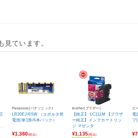
も見ています。
Panasonic(パナソニック)
brother(ブラザー)
エ
純正
LR20EJ/6SW （エボルタ乾
【純正】 LC111M 【ブラザ
電
電池/単1形/6本パック）
ー純正】インクカートリッ
プ)
容
ジ マゼンタ
¥1,360
¥1,135
¥7
(税込)
(税込)