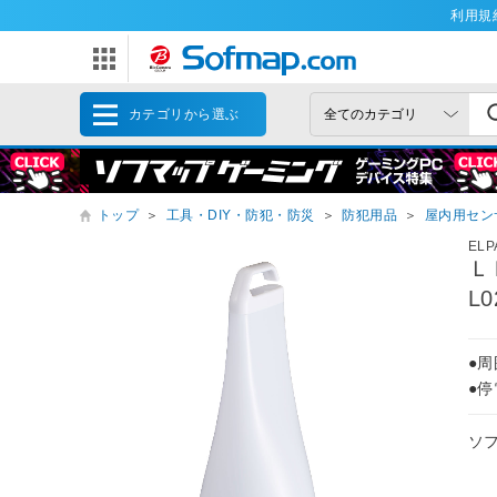
利用規
カテゴリから選ぶ
トップ
＞
工具・DIY・防犯・防災
＞
防犯用品
＞
屋内用セン
ELP
Ｌ
L
●
●
ソ