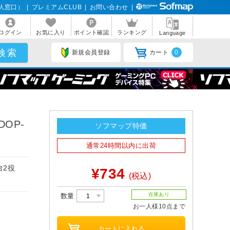
人窓口）
|
プレミアムCLUB
|
お問い合わせ
|
ログイン
お気に入り
ポイント確認
ランキング
Language
新規会員登録
カート
0
OP-
ソフマップ特価
通常24時間以内に出荷
台2役
¥734
(税込)
在庫あり
数量
お一人様10点まで