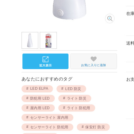
在
送
お気に入りに追加
あなたにおすすめのタグ
お
LED ELPA
LED 防災
防犯用 LED
ライト 防災
屋内用 LED
ライト 防犯用
センサーライト 屋内用
センサーライト 防犯用
保安灯 防災