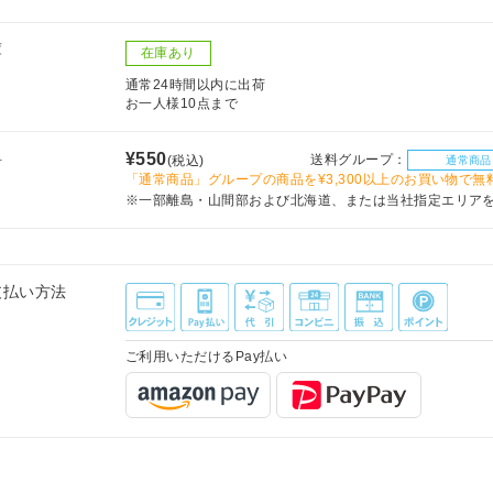
庫
在庫あり
通常24時間以内に出荷
お一人様10点まで
料
¥550
送料グループ：
(税込)
通常商品
「通常商品」グループの商品を¥3,300以上のお買い物で無
※一部離島・山間部および北海道、または当社指定エリア
支払い方法
ご利用いただけるPay払い