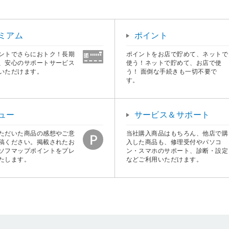
ミアム
ポイント
ントでさらにおトク！長期
ポイントをお店で貯めて、ネットで
、安心のサポートサービス
使う！ネットで貯めて、お店で使
いただけます。
う！ 面倒な手続きも一切不要で
す。
ュー
サービス＆サポート
ただいた商品の感想やご意
当社購入商品はもちろん、他店で購
稿ください。掲載されたお
入した商品も、修理受付やパソコ
ソフマップポイントをプレ
ン・スマホのサポート、診断・設定
たします。
などご利用いただけます。