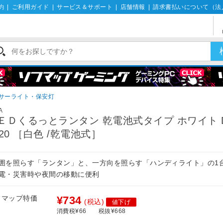
約
|
ご利用ガイド
|
サービス＆サポート
|
店舗情報
|
請求書払いについて（法
サーライト・保安灯
A
ＥＤくるっとランタン 乾電池式タイプ ホワイト D
020 ［白色 /乾電池式］
周囲を照らす「ランタン」と、一方向を照らす「ハンディライト」の1
停電・災害時や夜間の移動に便利
フマップ特価
¥734
(税込)
値下げ
消費税¥66
税抜¥668