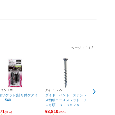
ページ：
1
/
2
ーモン工業
ダイドーハント
東洋アルミエ
源ソケット(貼リ付ケタイ
ダイドーハント ステンレ
ふんわりフ
 1540
ス軸細コーススレッド フ
６Ｐ 23062
レキ頭 ３．３ｘ２５
（約１０００本入） 000478
71
¥3,810
¥903
(税込)
(税込)
(税込)
46