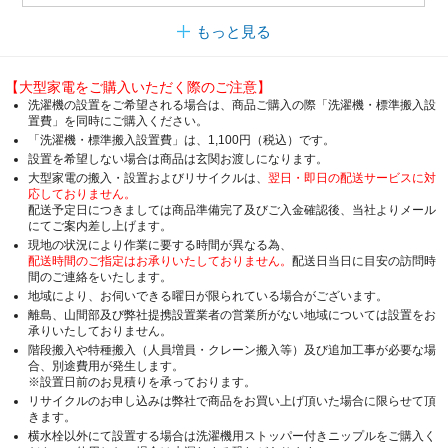
もっと見る
【大型家電をご購入いただく際のご注意】
洗濯機の設置をご希望される場合は、商品ご購入の際「洗濯機・標準搬入設
置費」を同時にご購入ください。
「洗濯機・標準搬入設置費」は、1,100円（税込）です。
設置を希望しない場合は商品は玄関お渡しになります。
大型家電の搬入・設置およびリサイクルは、
翌日・即日の配送サービスに対
応しておりません。
配送予定日につきましては商品準備完了及びご入金確認後、当社よりメール
にてご案内差し上げます。
現地の状況により作業に要する時間が異なる為、
配送時間のご指定はお承りいたしておりません。
配送日当日に目安の訪問時
間のご連絡をいたします。
地域により、お伺いできる曜日が限られている場合がございます。
離島、山間部及び弊社提携設置業者の営業所がない地域については設置をお
承りいたしておりません。
階段搬入や特種搬入（人員増員・クレーン搬入等）及び追加工事が必要な場
合、別途費用が発生します。
※設置日前のお見積りを承っております。
リサイクルのお申し込みは弊社で商品をお買い上げ頂いた場合に限らせて頂
きます。
横水栓以外にて設置する場合は洗濯機用ストッパー付きニップルをご購入く