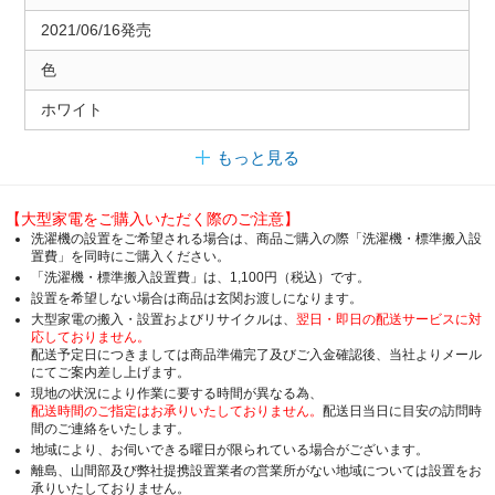
2021/06/16発売
色
ホワイト
もっと見る
【大型家電をご購入いただく際のご注意】
洗濯機の設置をご希望される場合は、商品ご購入の際「洗濯機・標準搬入設
置費」を同時にご購入ください。
「洗濯機・標準搬入設置費」は、1,100円（税込）です。
設置を希望しない場合は商品は玄関お渡しになります。
大型家電の搬入・設置およびリサイクルは、
翌日・即日の配送サービスに対
応しておりません。
配送予定日につきましては商品準備完了及びご入金確認後、当社よりメール
にてご案内差し上げます。
現地の状況により作業に要する時間が異なる為、
配送時間のご指定はお承りいたしておりません。
配送日当日に目安の訪問時
間のご連絡をいたします。
地域により、お伺いできる曜日が限られている場合がございます。
離島、山間部及び弊社提携設置業者の営業所がない地域については設置をお
承りいたしておりません。