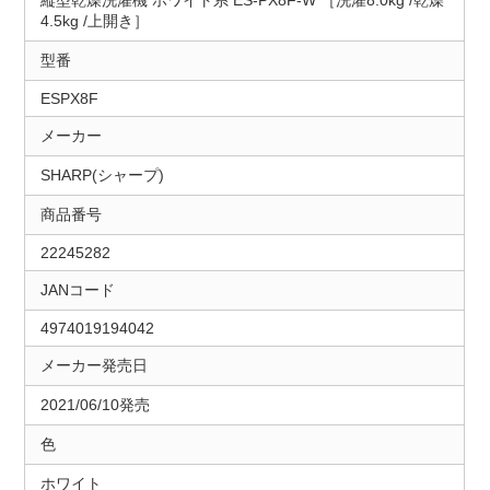
縦型乾燥洗濯機 ホワイト系 ES-PX8F-W ［洗濯8.0kg /乾燥
4.5kg /上開き］
型番
ESPX8F
メーカー
SHARP(シャープ)
商品番号
22245282
JANコード
4974019194042
メーカー発売日
2021/06/10発売
色
ホワイト