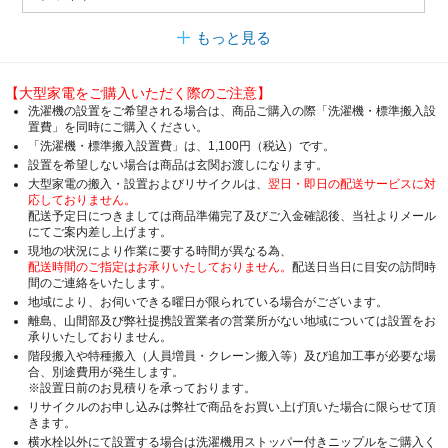
もっと見る
【大型家電をご購入いただく際のご注意】
洗濯機の設置をご希望される場合は、商品ご購入の際「洗濯機・標準搬入設
置費」を同時にご購入ください。
「洗濯機・標準搬入設置費」は、1,100円（税込）です。
設置を希望しない場合は商品は玄関お渡しになります。
大型家電の搬入・設置およびリサイクルは、
翌日・即日の配送サービスに対
応しておりません。
配送予定日につきましては商品準備完了及びご入金確認後、当社よりメール
にてご案内差し上げます。
現地の状況により作業に要する時間が異なる為、
配送時間のご指定はお承りいたしておりません。
配送日当日に目安の訪問時
間のご連絡をいたします。
地域により、お伺いできる曜日が限られている場合がございます。
離島、山間部及び弊社提携設置業者の営業所がない地域については設置をお
承りいたしておりません。
階段搬入や特種搬入（人員増員・クレーン搬入等）及び追加工事が必要な場
合、別途費用が発生します。
※設置日前のお見積りを承っております。
リサイクルのお申し込みは弊社で商品をお買い上げ頂いた場合に限らせて頂
きます。
横水栓以外にて設置する場合は洗濯機用ストッパー付きニップルをご購入く