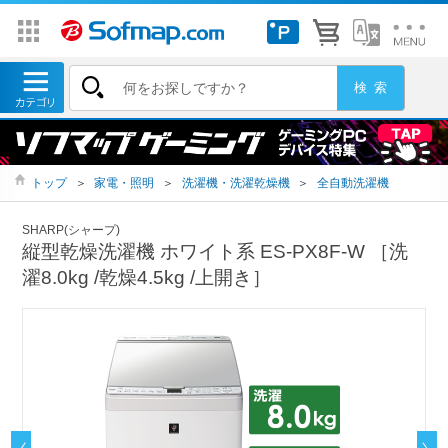
トップ
＞
家電・照明
＞
洗濯機・洗濯乾燥機
＞
全自動洗濯機
SHARP(シャープ)
縦型乾燥洗濯機 ホワイト系 ES-PX8F-W ［洗
濯8.0kg /乾燥4.5kg /上開き］