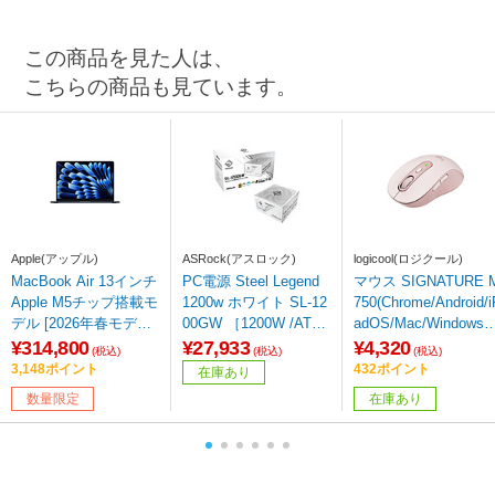
この商品を見た人は、
こちらの商品も見ています。
Apple(アップル)
ASRock(アスロック)
logicool(ロジクール)
MacBook Air 13インチ
PC電源 Steel Legend
マウス SIGNATURE 
Apple M5チップ搭載モ
1200w ホワイト SL-12
750(Chrome/Android/i
デル [2026年春モデル/
00GW ［1200W /ATX /
adOS/Mac/Windows1
SSD 1TB/メモリ24G
Cybenetics Platinum /
対応) ローズ M750M
¥314,800
¥27,933
¥4,320
(税込)
(税込)
(税込)
B/10コアCPUと10コア
80PLUS Gold］
O ［光学式 /無線(ワ
3,148ポイント
432ポイント
在庫あり
GPU] ミッドナイト M
ヤレス) /6ボタン /Blu
数量限定
在庫あり
DHG4J/A 【sof001】
tooth・USB］