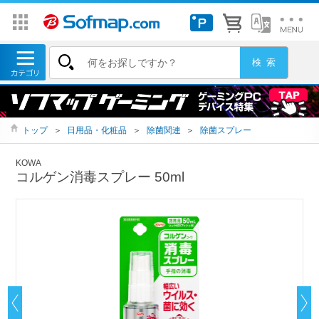
トップ
＞
日用品・化粧品
＞
除菌関連
＞
除菌スプレー
KOWA
コルゲン消毒スプレー 50ml