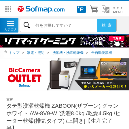
トップ
＞
家電・照明
＞
洗濯機・洗濯乾燥機
＞
全自動洗濯機
東芝
タテ型洗濯乾燥機 ZABOON(ザブーン) グラン
ホワイト AW-8V9-W [洗濯8.0kg /乾燥4.5kg /ヒ
ーター乾燥(排気タイプ) /上開き]【生産完了
品】