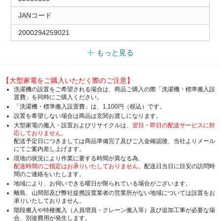
JANコード
2000294259021
もっと見る
【大型家電をご購入いただく際のご注意】
洗濯機の設置をご希望される場合は、商品ご購入の際「洗濯機・標準搬入設
置費」を同時にご購入ください。
「洗濯機・標準搬入設置費」は、1,100円（税込）です。
設置を希望しない場合は商品は玄関お渡しになります。
大型家電の搬入・設置およびリサイクルは、
翌日・即日の配送サービスに対
応しておりません。
配送予定日につきましては商品準備完了及びご入金確認後、当社よりメール
にてご案内差し上げます。
現地の状況により作業に要する時間が異なる為、
配送時間のご指定はお承りいたしておりません。
配送日当日に目安の訪問時
間のご連絡をいたします。
地域により、お伺いできる曜日が限られている場合がございます。
離島、山間部及び弊社提携設置業者の営業所がない地域については設置をお
承りいたしておりません。
階段搬入や特種搬入（人員増員・クレーン搬入等）及び追加工事が必要な場
合、別途費用が発生します。