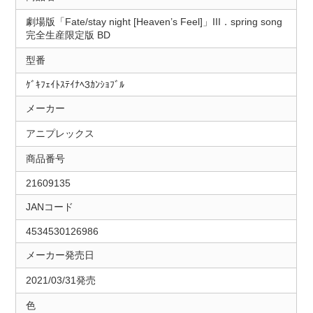
劇場版「Fate/stay night [Heaven’s Feel]」III．spring song
完全生産限定版 BD
型番
ｹﾞｷﾌｪｲﾄｽﾃｲﾅﾍ3ｶﾝｼｮﾌﾞﾙ
メーカー
アニプレックス
商品番号
21609135
JANコード
4534530126986
メーカー発売日
2021/03/31発売
色