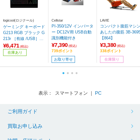
logicool(ロジクール)
Cellstar
LAVIE
PI-350/12V インバータ
コンパクト腹筋マシ
ゲーミング キーボード
ー DC12V用 USB自動
あしたの腹筋 3B-3695
G213 RGB ブラック G
識別機能付き
【864】
213r ［有線 /USB］
¥7,390
¥3,380
【864】
¥6,471
(税込)
(税込)
(税込)
739ポイント
338ポイント
在庫あり
お取り寄せ
在庫限り
表示： スマートフォン ｜
PC
ご利用ガイド
買取お申し込み