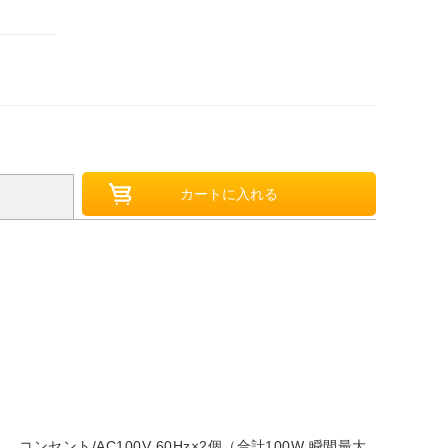
） コンセント/AC100V 60Hz×2個（合計100W 瞬間最大