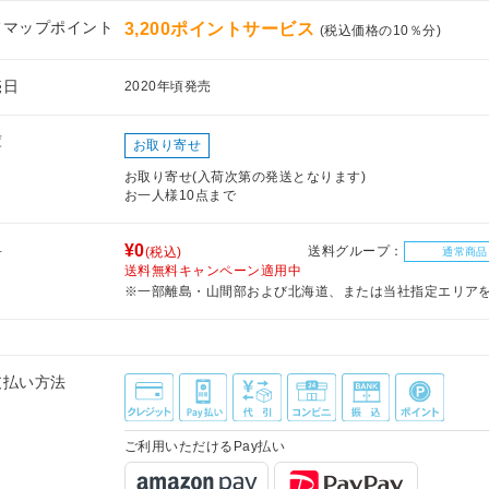
フマップポイント
3,200ポイントサービス
(税込価格の10％分)
売日
2020年頃発売
庫
お取り寄せ
お取り寄せ(入荷次第の発送となります)
お一人様10点まで
料
¥0
送料グループ：
(税込)
通常商品
送料無料キャンペーン適用中
※一部離島・山間部および北海道、または当社指定エリア
支払い方法
ご利用いただけるPay払い