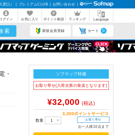
人窓口）
|
プレミアムCLUB
|
お問い合わせ
|
ログイン
お気に入り
ポイント確認
ランキング
Language
新規会員登録
カート
0
充電・
ソフマップ特価
お取り寄せ(入荷次第の発送となります)
¥32,000
(税込)
3,200ポイントサービス
お取り寄せ
数量
お一人様10点まで