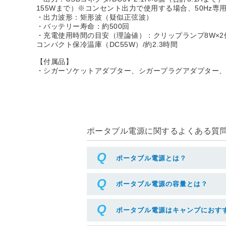
155Wまで）※コンセント出力で使用する場合、50Hz
・出力波形：矩形波（疑似正弦波）
・バッテリー寿命：約500回
・充電使用時間の目安（理論値）：クリップランプ8W×2個/約9
コンパクト保冷温庫（DC55W）/約2.3時間
【付属品】
・シガーソケットアダプター、シガープラグアダプター
ポータブル電源に関するよくある質問(
ポータブル電源とは？
ポータブル電源の容量とは？
ポータブル電源はキャンプにおす