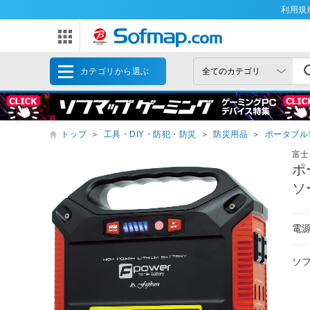
利用規
カテゴリから選ぶ
トップ
＞
工具・DIY・防犯・防災
＞
防災用品
＞
ポータブル
富士
ポ
ソ
電
ソ