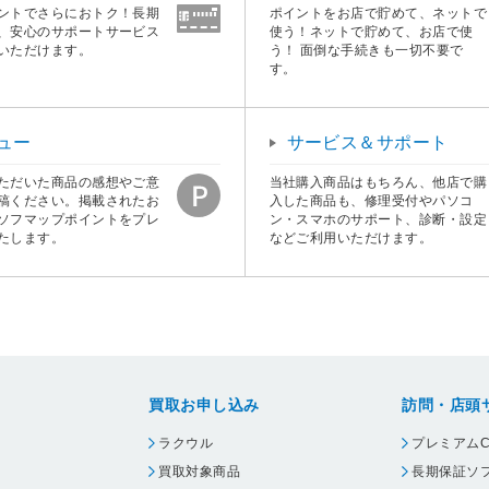
ントでさらにおトク！長期
ポイントをお店で貯めて、ネットで
、安心のサポートサービス
使う！ネットで貯めて、お店で使
いただけます。
う！ 面倒な手続きも一切不要で
す。
ュー
サービス＆サポート
ただいた商品の感想やご意
当社購入商品はもちろん、他店で購
稿ください。掲載されたお
入した商品も、修理受付やパソコ
ソフマップポイントをプレ
ン・スマホのサポート、診断・設定
たします。
などご利用いただけます。
買取お申し込み
訪問・店頭
ラクウル
プレミアムC
買取対象商品
長期保証ソ