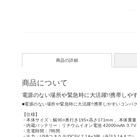
商品の詳細
商品について
電源のない場所や緊急時に大活躍!!携帯しやす
■電源のない場所や緊急時に大活躍!!携帯しやすいコンパク
【仕様】
・本体サイズ：幅90×奥行き195×高さ171mm 、本体重量：
・内蔵バッテリー：リチウムイオン電池 42000mAh 3.7V 
・充電時間：7時間
・出力：USBコネクタ/DC5V 2.1A×3個（合計3.1Aまで）