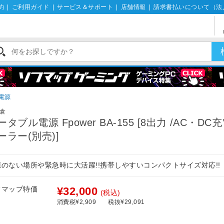
約
|
ご利用ガイド
|
サービス＆サポート
|
店舗情報
|
請求書払いについて（法
電源
倉
ータブル電源 Fpower BA-155 [8出力 /AC・DC
ーラー(別売)]
源のない場所や緊急時に大活躍!!携帯しやすいコンパクトサイズ対応!!
フマップ特価
¥32,000
(税込)
消費税¥2,909
税抜¥29,091