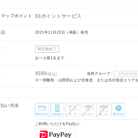
フマップポイント
83ポイントサービス
売日
2021年11月23日（再販）発売
庫
限定数終了
お一人様1点まで
料
¥550
送料グループ：
(税込)
送料値引特典
※一部離島・山間部および北海道、または当社指定エリア
支払い方法
ご利用いただけるPay払い