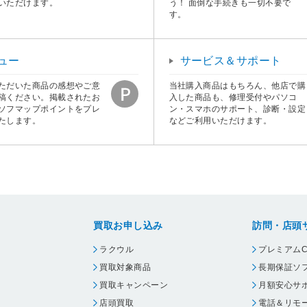
いただけます。
う！ 面倒な手続きも一切不要で
す。
ュー
サービス＆サポート
ただいた商品の感想やご意
当社購入商品はもちろん、他店で購
稿ください。掲載されたお
入した商品も、修理受付やパソコ
ソフマップポイントをプレ
ン・スマホのサポート、診断・設定
たします。
などご利用いただけます。
買取お申し込み
訪問・店頭
ラクウル
プレミアムC
買取対象商品
長期保証ソ
買取キャンペーン
月額安心サ
店頭買取
電話＆リモ