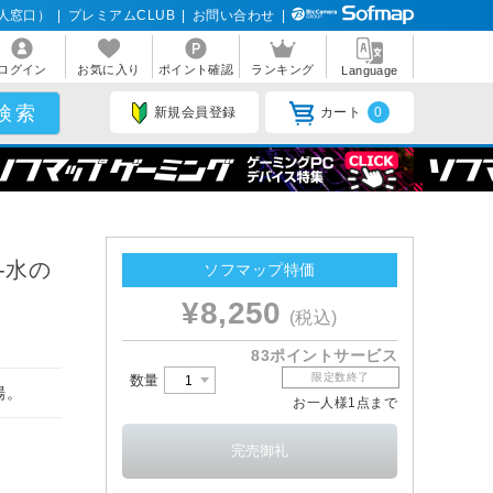
人窓口）
|
プレミアムCLUB
|
お問い合わせ
|
ログイン
お気に入り
ポイント確認
ランキング
Language
新規会員登録
カート
0
‐水の
ソフマップ特価
¥8,250
(税込)
83ポイントサービス
限定数終了
数量
場。
お一人様1点まで