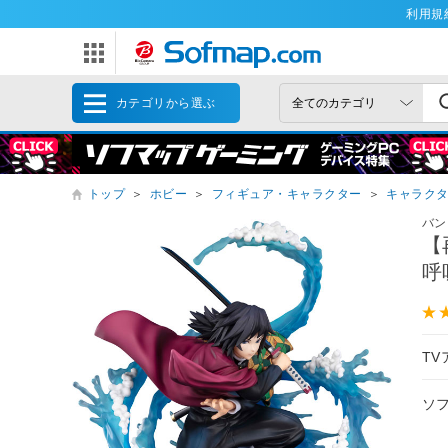
利用規
カテゴリから選ぶ
トップ
＞
ホビー
＞
フィギュア・キャラクター
＞
キャラク
バン
【
呼
T
ソ