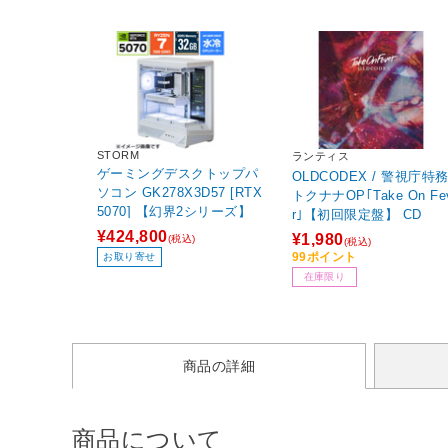
STORM
ランティス
ゲーミングデスクトップパ
OLDCODEX / 警視庁特務
ソコン GK278X3D57 [RTX
トクナナOP｢Take On Fe
5070] 【幻界2シリーズ】
r｣【初回限定盤】 CD
¥424,800
¥1,980
(税込)
(税込)
99ポイント
お取り寄せ
在庫限り
商品の詳細
商品について