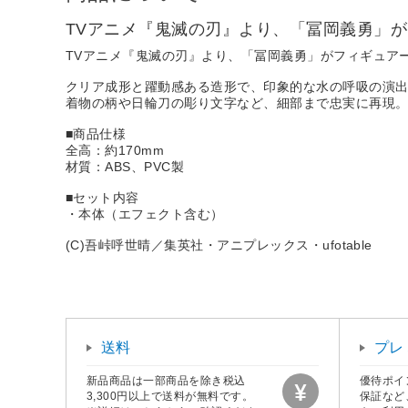
TVアニメ『鬼滅の刃』より、「冨岡義勇」が
TVアニメ『鬼滅の刃』より、「冨岡義勇」がフィギュアー
クリア成形と躍動感ある造形で、印象的な水の呼吸の演
着物の柄や日輪刀の彫り文字など、細部まで忠実に再現
■商品仕様
全高：約170mm
材質：ABS、PVC製
■セット内容
・本体（エフェクト含む）
(C)吾峠呼世晴／集英社・アニプレックス・ufotable
送料
プレ
新品商品は一部商品を除き税込
優待ポイ
3,300円以上で送料が無料です。
保証など