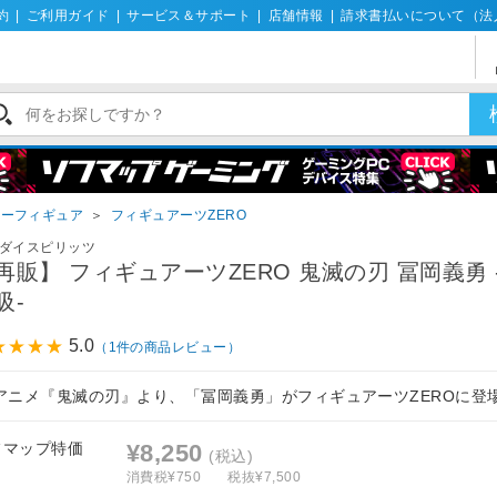
約
|
ご利用ガイド
|
サービス＆サポート
|
店舗情報
|
請求書払いについて（法
ターフィギュア
＞
フィギュアーツZERO
ダイスピリッツ
再販】 フィギュアーツZERO 鬼滅の刃 冨岡義勇 
吸-
5.0
（1件の商品レビュー）
Vアニメ『鬼滅の刃』より、「冨岡義勇」がフィギュアーツZEROに登
フマップ特価
¥8,250
(税込)
消費税¥750
税抜¥7,500