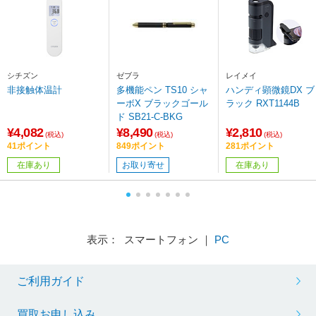
シチズン
ゼブラ
レイメイ
非接触体温計
多機能ペン TS10 シャ
ハンディ顕微鏡DX ブ
ーボX ブラックゴール
ラック RXT1144B
ド SB21-C-BKG
¥4,082
¥8,490
¥2,810
(税込)
(税込)
(税込)
41ポイント
849ポイント
281ポイント
在庫あり
お取り寄せ
在庫あり
表示： スマートフォン ｜
PC
ご利用ガイド
買取お申し込み