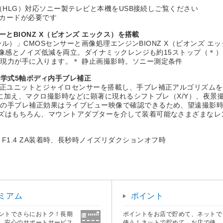
R（HLG）対応ソニー製テレビと本機をUSB接続しご覧ください
XCカードが必要です
ーとBIONZ X（ビオンズ エックス）を搭載
 アール）」CMOSセンサーと画像処理エンジンBIONZ X（ビオンズ
、解像感とノイズ低減を両立。ダイナミックレンジも約15ストップ（＊
現力が手に入ります。＊ 静止画撮影時。ソニー測定条件
光学式5軸ボディ内手ブレ補正
補正ユニットとジャイロセンサーを搭載し、手ブレ補正アルゴリズムを
w）に加え、マクロ撮影時などに顕著に現れるシフトブレ（X/Y）、夜景
中の手ブレ補正効果はライブビュー映像で確認できるため、望遠撮影
ズはもちろん、マウントアダプターを介して装着可能なさまざまなレ
 50mm F1.4 ZA装着時、長秒時ノイズリダクションオフ時
ミアム
ポイント
ントでさらにおトク！長期
ポイントをお店で貯めて、ネットで
、安心のサポートサービス
使う！ネットで貯めて、お店で使