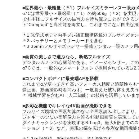
■世界最小・最軽量（＊1）フルサイズミラーレス一眼カ
α7Cは世界最小・最軽量（＊1）の約509g（＊2）を実現。さ
でも手軽にフルサイズの描写力を持ち運ぶことができる
ト“Compact”と高性能を両立し、これまでにない自由
＊1 光学式ボディ内手ブレ補正機構搭載のフルサイズセン
＊2 バッテリーとメモリーカードを含む
＊3 35mmフルサイズセンサー搭載デジタル一眼カメラ用
■画質の美しさで選ぶなら、断然フルサイズ
デジタルカメラの心臓部である、イメージセンサー。こ
α7Cでは、一般的なスマートフォンで採用されている1/2
■コンパクトボディに最先端AFを搭載
これまでαが培ってきた高いフォーカス精度と追随性をも
静止画、動画撮影時を問わず、一度捉えた被写体を見失
＊ 機械学習を含むAI（人工知能）の技術を活用していま
■多彩な機能でキレイな4K動画が撮影できる
フルサイズ領域で画素加算のない全画素読み出しにより、4K
ジャギーの少ない高解像力を誇る4K動画画質を実現しています
ダイナミックレンジを実現するS-Log3、最大5倍までの
ーション（＊3）など、表現の幅を広げる多彩な動画機能
＊1 24p記録時。30p記録時は、約1.6倍です