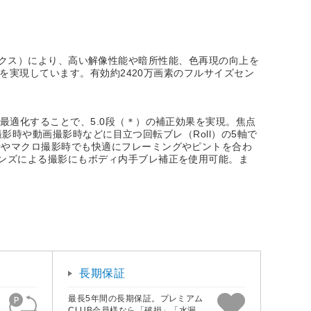
 エックス）により、高い解像性能や暗所性能、色再現の向上を
）を実現しています。有効約2420万画素のフルサイズセン
最適化することで、5.0段（＊）の補正効果を実現。焦点
撮影時や動画撮影時などに目立つ回転ブレ（Roll）の5軸で
時やマクロ撮影時でも快適にフレーミングやピントを合わ
ンズによる撮影にもボディ内手ブレ補正を使用可能。ま
長期保証
最長5年間の長期保証。プレミアム
CLUB会員様なら「破損」「水漏