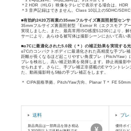
＊2 HDR（HLG）映像をテレビで表示する場合は、HD
＊3 音声記録はできません。Class 10以上のSDHC/SD
■有効約2420万画素の35mmフルサイズ裏面照射型センサ
35mmフルサイズ裏面照射型「Exmor R（エクスモア
実現しました。また、最高常用ISO感度51200により
サーにより、あらゆる被写体は撮影シーンにおいて高い表
■α7Cに最適化された5.0段（＊）の補正効果を実現する
α7Cのコンパクトボディに最適化された高精度な手ブレ
距離が長くなるほど起こりやすい角度ブレ（Pitch/Ya
ブレを検出し、高い補正効果を発揮します。静止画撮影
せられます。さらに、手ブレ補正非搭載のEマウントレン
た、動画撮影時も5軸の手ブレ補正をします。
＊ CIPA規格準拠、Pitch/Yaw方向、Planar T＊ FE
送料
プレ
新品商品は一部商品を除き税込
優待ポイ
3,300円以上で送料が無料です。
保証など