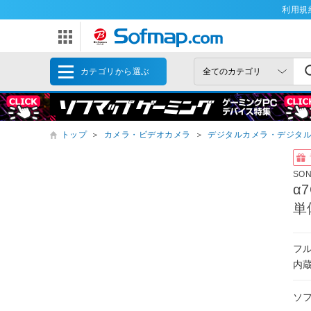
利用規
カテゴリから選ぶ
トップ
＞
カメラ・ビデオカメラ
＞
デジタルカメラ・デジタ
SO
α
単
フ
内
ソ