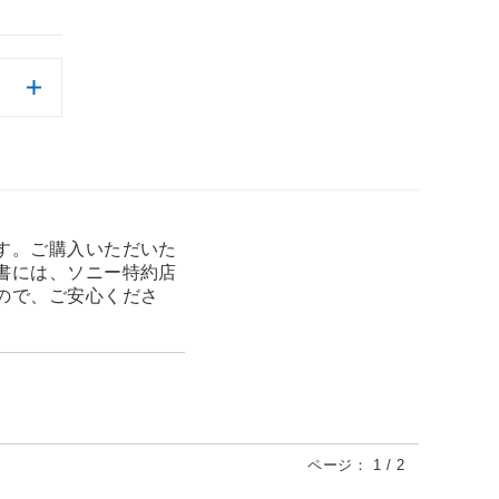
す。ご購入いただいた
書には、ソニー特約店
ので、ご安心くださ
ページ：
1
/
2