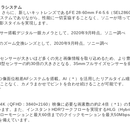
メラシステム
らに、新しいキットレンズであるFE 28-60mm F4-5.6（SEL
システムでありながら、性能に一切妥協することなく、ソニーが培っ
な撮影スタイルを実現します。
サー搭載デジタル一眼カメラとして。2020年9月時点。ソニー調べ
のズーム交換レンズとして。2020年9月時点。ソニー調べ
のセンサーが大きいほど多くの光と画像情報を取り込めるため、より
.3型センサーの約30倍の大きさとなる、35mmフルサイズセンサー
つ像面位相差AFシステムを搭載。AI（＊）を活用したリアルタイム
うことなく、カメラまかせでピントを合わせ続けることが可能です。
す
（QFHD：3840×2160）映像に必要な画素数の約2.4倍（＊1
。また、インスタントHDRワークフローを実現するHLG（Hybrid 
スローモーションと最大60倍までのクイックモーションを最大50Mb
を備えています。