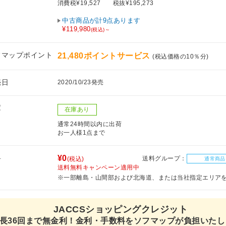
消費税¥19,527
税抜¥195,273
中古商品が計9点あります
¥119,980
(税込)～
フマップポイント
21,480ポイントサービス
(税込価格の10％分)
売日
2020/10/23発売
庫
在庫あり
通常24時間以内に出荷
お一人様1点まで
料
¥0
送料グループ：
(税込)
通常商品
送料無料キャンペーン適用中
※一部離島・山間部および北海道、または当社指定エリア
JACCSショッピングクレジット
長36回まで無金利！金利・手数料をソフマップが負担いたし