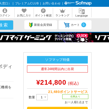
人窓口）
|
プレミアムCLUB
|
お問い合わせ
|
ログイン
お気に入り
ポイント確認
ランキング
Language
新規会員登録
カート
0
ソフマップ特価
［ボディ
通常24時間以内に出荷
¥214,800
(税込)
正機構を
21,480ポイントサービス
在庫あり
数量
お一人様1点まで