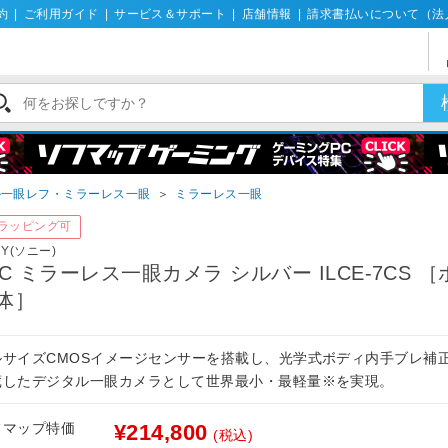
約
|
ご利用ガイド
|
サービス＆サポート
|
店舗情報
|
請求書払いについて（法
ル一眼レフ・ミラーレス一眼
＞
ミラーレス一眼
ラッピング可
NY(ソニー)
7C ミラーレス一眼カメラ シルバー ILCE-7CS 
体］
ルサイズCMOSイメージセンサーを搭載し、光学式ボディ内手ブレ補
蔵したデジタル一眼カメラとして世界最小・最軽量※を実現。
フマップ特価
¥214,800
(税込)