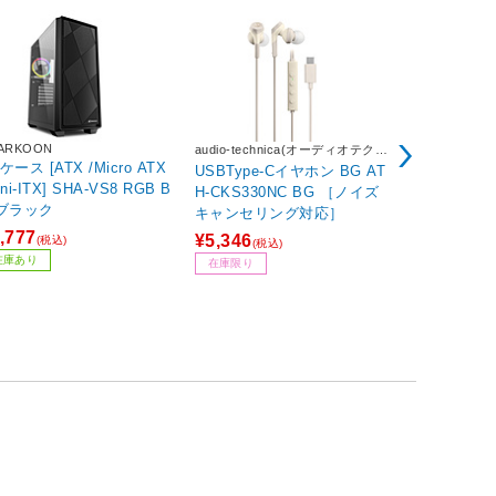
ARKOON
audio-technica(オーディオテクニ
KuroutoShik
カ)
ケース [ATX /Micro ATX
USBType-Cイヤホン BG AT
インターフェ
ini-ITX] SHA-VS8 RGB B
H-CKS330NC BG ［ノイズ
部 SATA3ｘ
 ブラック
キャンセリング対応］
xpress］ SATA3-HWR-I2-P
CIE 【864
,777
¥5,346
¥6,364
(税込)
(税込)
(税込
64ポイント
在庫あり
在庫限り
在庫限り