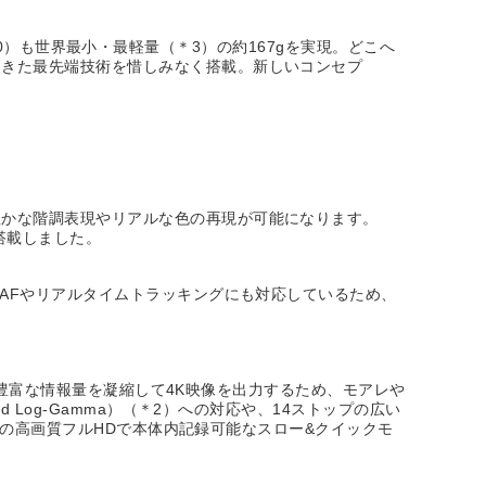
2860）も世界最小・最軽量（＊3）の約167gを実現。どこへ
てきた最先端技術を惜しみなく搭載。新しいコンセプ
豊かな階調表現やリアルな色の再現が可能になります。
を搭載しました。
瞳AFやリアルタイムトラッキングにも対応しているため、
）の豊富な情報量を凝縮して4K映像を出力するため、モアレや
Log-Gamma）（＊2）への対応や、14ストップの広い
psの高画質フルHDで本体内記録可能なスロー&クイックモ