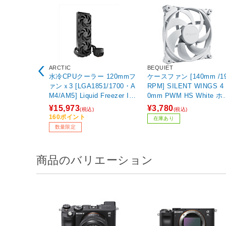
ARCTIC
BEQUIET
水冷CPUクーラー 120mmフ
ケースファン [140mm /19
ァンｘ3 [LGA1851/1700・A
RPM] SILENT WINGS 4 
M4/AM5] Liquid Freezer III
0mm PWM HS White ホ
Pro 360 ブラック ACFRE00
イト BL117
¥15,973
¥3,780
(税込)
(税込)
180A 【sof001】
160ポイント
在庫あり
数量限定
商品のバリエーション