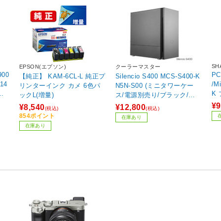
SH
EPSON(エプソン)
クーラーマスター
00
PC
【純正】 KAM-6CL-L 純正プ
Silencio S400 MCS-S400-K
14
/M
リンターインク カメ 6色パ
N5N-S00 (ミニタワーケー
ワ
K
ックL(増量)
ス/電源別売り/ブラック/ソ
リッドパネルモデル)
¥9
¥8,540
¥12,800
(税込)
(税込)
854ポイント
在庫あり
在庫あり