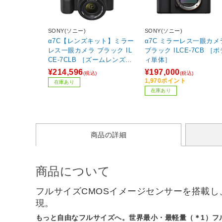
SONY(ソニー)
SONY(ソニー)
α7C【レンズキット】ミラー
α7C ミラーレス一眼カメ
レス一眼カメラ ブラック IL
ブラック ILCE-7CB ［ボ
CE-7CLB ［ズームレンズ］
ィ単体］
【864】
¥214,596
¥197,000
(税込)
(税込)
1,970ポイント
在庫あり
在庫あり
商品の詳細
商品について
フルサイズCMOSイメージセンサーを搭載
現。
もっと自由なフルサイズへ。世界最小・最軽量（＊1）フ