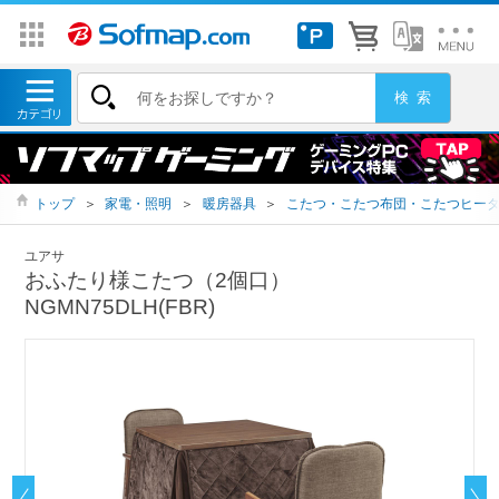
トップ
＞
家電・照明
＞
暖房器具
＞
こたつ・こたつ布団・こたつヒー
ユアサ
おふたり様こたつ（2個口）
NGMN75DLH(FBR)