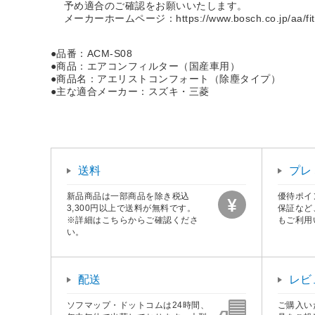
予め適合のご確認をお願いいたします。
メーカーホームページ：https://www.bosch.co.jp/aa/fit-se
●品番：ACM-S08
●商品：エアコンフィルター（国産車用）
●商品名：アエリストコンフォート（除塵タイプ）
●主な適合メーカー：スズキ・三菱
送料
プレ
新品商品は一部商品を除き税込
優待ポイ
3,300円以上で送料が無料です。
保証など
※詳細はこちらからご確認くださ
もご利用
い。
配送
レビ
ソフマップ・ドットコムは24時間、
ご購入い