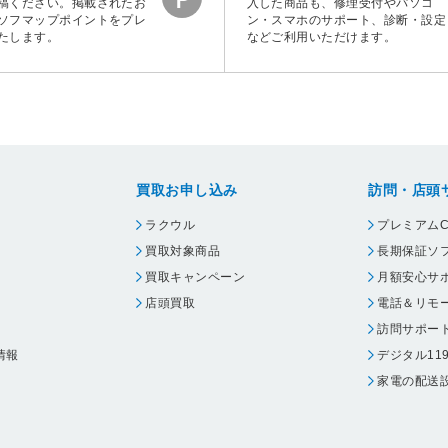
稿ください。掲載されたお
入した商品も、修理受付やパソコ
ソフマップポイントをプレ
ン・スマホのサポート、診断・設定
たします。
などご利用いただけます。
買取お申し込み
訪問・店頭
ラクウル
プレミアムC
買取対象商品
長期保証ソ
買取キャンペーン
月額安心サ
店頭買取
電話＆リモ
訪問サポー
情報
デジタル11
家電の配送