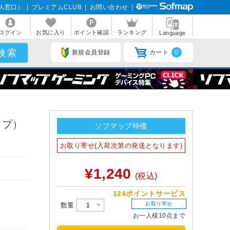
人窓口）
|
プレミアムCLUB
|
お問い合わせ
|
ログイン
お気に入り
ポイント確認
ランキング
Language
新規会員登録
カート
0
イプ）
ソフマップ特価
お取り寄せ(入荷次第の発送となります)
¥1,240
(税込)
124ポイントサービス
お取り寄せ
数量
お一人様10点まで