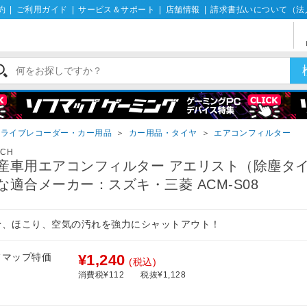
約
|
ご利用ガイド
|
サービス＆サポート
|
店舗情報
|
請求書払いについて（法
ドライブレコーダー・カー用品
＞
カー用品・タイヤ
＞
エアコンフィルター
SCH
産車用エアコンフィルター アエリスト（除塵タ
な適合メーカー：スズキ・三菱 ACM-S08
粉、ほこり、空気の汚れを強力にシャットアウト！
フマップ特価
¥1,240
(税込)
消費税¥112
税抜¥1,128