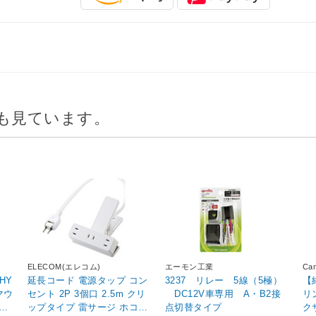
も見ています。
ELECOM(エレコム)
エーモン工業
Ca
 HY
延長コード 電源タップ コン
3237 リレー 5線（5極）
【
マウ
セント 2P 3個口 2.5m クリ
DC12V車専用 A・B2接
リ
ップタイプ 雷サージ ホコリ
点切替タイプ
ク