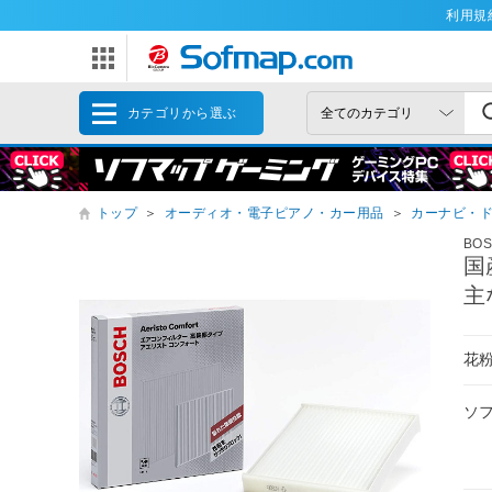
利用規
カテゴリから選ぶ
トップ
＞
オーディオ・電子ピアノ・カー用品
＞
カーナビ・
BO
国
主
花
ソ