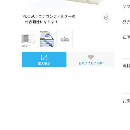
ソ
発
在
お気に入りに追加
送
お