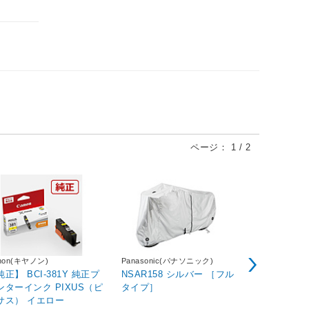
ページ：
1
/
2
non(キヤノン)
Panasonic(パナソニック)
津村鋼業
純正】 BCI-381Y 純正プ
NSAR158 シルバー ［フル
切込3枚刃 
ンターインク PIXUS（ピ
タイプ］
ツムラ
サス） イエロー