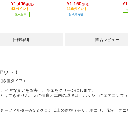
)
シャッター付 ホワイト ホワ
¥1,406
¥1,160
¥1
(税込)
(税込)
イト T-KF03-2325WH
43ポイント
116ポイント
在庫あり
お取り寄せ
仕様詳細
商品レビュー
アウト！
（除塵タイプ）
ガス、イヤな臭いを除去し、空気をクリーンにします。
ことはできません。人の健康と車内の環境は、ボッシュのエアコンフ
ターフィルターが3ミクロン以上の除塵（チリ、ホコリ、花粉、ダニな