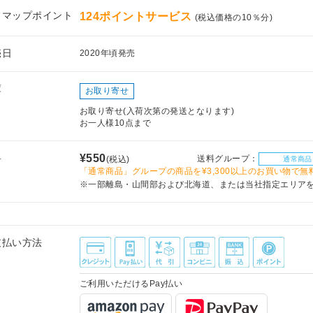
フマップポイント
124ポイントサービス
(税込価格の10％分)
売日
2020年頃発売
庫
お取り寄せ
お取り寄せ(入荷次第の発送となります)
お一人様10点まで
料
¥550
送料グループ：
(税込)
通常商品
「通常商品」グループの商品を¥3,300以上のお買い物で無
※一部離島・山間部および北海道、または当社指定エリア
支払い方法
ご利用いただけるPay払い