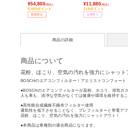
えタイプ /2025年］
［光学式 /無線(ワイヤレス
¥54,800
¥11,880
(税込)
(税込)
/9ボタン /Bluetooth・US
5,480ポイント
119ポイント
B］
数量限定
在庫限り
商品の詳細
商品について
花粉、ほこり、空気の汚れを強力にシャット
BOSCHのエアコンフィルター！アエリストコンフォート
●BOSCHのエアコンフィルターが花粉、ホコリ、排気
人も車も、清浄な空気がなくては健康や環境を維持する
●高性能合成繊維不織布フィルター使用
通気性を低下させることなく、プレフィルターと帯電アフ
花粉、ほこり、空気の汚れを強力にシャットアウト！
●本商品は車種別の適合商品になります。