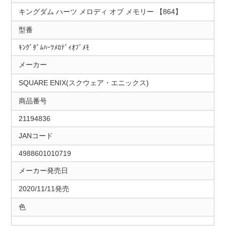
キングダム ハーツ メロディ オブ メモリー 【864】
型番
ｷﾝｸﾞﾀﾞﾑﾊｰﾂﾒﾛﾃﾞｨｵﾌﾞﾒﾓ
メーカー
SQUARE ENIX(スクウェア・エニックス)
商品番号
21194836
JANコード
4988601010719
メーカー発売日
2020/11/11発売
色