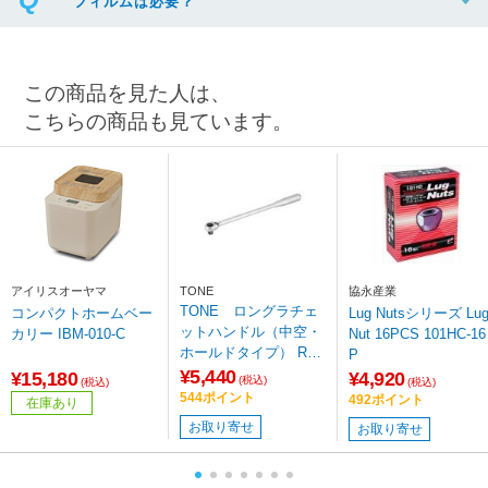
フィルムは必要？
この商品を見た人は、
こちらの商品も見ています。
アイリスオーヤマ
TONE
協永産業
TONE ロングラチェ
コンパクトホームベー
Lug Nutsシリーズ Lug
ットハンドル（中空・
カリー IBM-010-C
Nut 16PCS 101HC-16
ホールドタイプ） RH4
P
HWL
¥5,440
¥15,180
¥4,920
(税込)
(税込)
(税込)
544ポイント
492ポイント
在庫あり
お取り寄せ
お取り寄せ