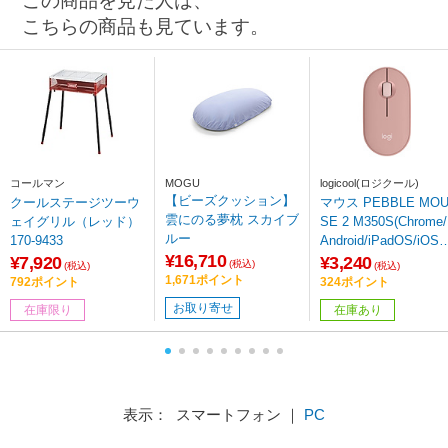
この商品を見た人は、
こちらの商品も見ています。
コールマン
MOGU
logicool(ロジクール)
【ビーズクッション】
クールステージツーウ
マウス PEBBLE MO
雲にのる夢枕 スカイブ
ェイグリル（レッド）
SE 2 M350S(Chrome/
ルー
170-9433
Android/iPadOS/iOS/
¥16,710
ac/Windows11対応) 
¥7,920
¥3,240
(税込)
(税込)
(税込)
ーズ M350sRO ［光
1,671ポイント
792ポイント
324ポイント
式 /無線(ワイヤレス) /
お取り寄せ
在庫限り
在庫あり
3ボタン /Bluetooth］
表示： スマートフォン ｜
PC