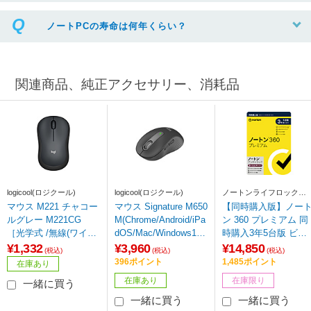
ノートPCの寿命は何年くらい？
関連商品、純正アクセサリー、消耗品
logicool(ロジクール)
logicool(ロジクール)
ノートンライフロック
Norton Lifelock
マウス M221 チャコー
マウス Signature M650
【同時購入版】ノー
ルグレー M221CG
M(Chrome/Android/iPa
ン 360 プレミアム 同
［光学式 /無線(ワイヤ
dOS/Mac/Windows11
時購入3年5台版 ビッ
レス) /3ボタン /USB］
対応) グラファイト M6
クカメラグループ専
¥1,332
¥3,960
¥14,850
(税込)
(税込)
(税込)
50MGR ［光学式 /無線
［Win・Mac・Androi
396ポイント
1,485ポイント
在庫あり
(ワイヤレス) /5ボタン
d・iOS用］
在庫あり
在庫限り
一緒に買う
/Bluetooth・USB］
一緒に買う
一緒に買う