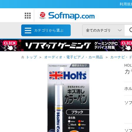
利用規
カテゴリから選ぶ
トップ
＞
オーディオ・電子ピアノ・カー用品
＞
カーナビ・
HOL
カ
ホ
ソ
ソ