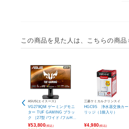
この商品を見た人は、こちらの商品
ASUS(エイスース)
三菱ケミカルクリンスイ
VG279QM ゲーミングモニ
HGC9S 浄水器交換カー
ター TUF GAMING ブラッ
リッジ（1個入り）
ク ［27型 /ワイド /フルHD
(1920×1080)］
¥53,800
¥4,980
(税込)
(税込)