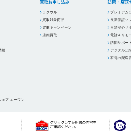
買取お申し込み
訪問・店頭
ラクウル
プレミアムC
買取対象商品
長期保証ソ
買取キャンペーン
月額安心サ
店頭買取
電話＆リモ
訪問サポー
情報
デジタル11
家電の配送
ウェア エーワン