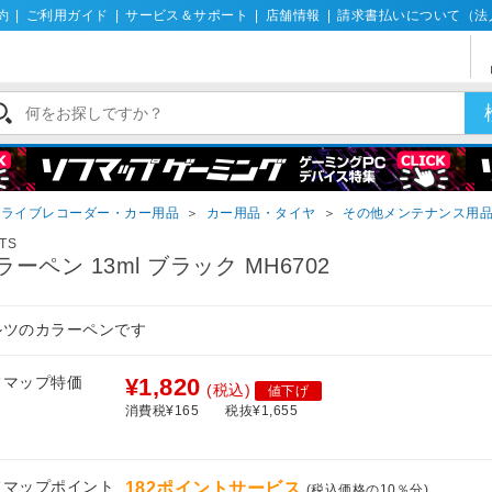
約
|
ご利用ガイド
|
サービス＆サポート
|
店舗情報
|
請求書払いについて（法
ドライブレコーダー・カー用品
＞
カー用品・タイヤ
＞
その他メンテナンス用
TS
ラーペン 13ml ブラック MH6702
ルツのカラーペンです
フマップ特価
¥1,820
(税込)
値下げ
消費税¥165
税抜¥1,655
フマップポイント
182ポイントサービス
(税込価格の10％分)