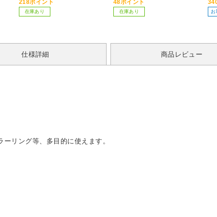
218ポイント
48ポイント
3
量：510ml
在庫あり
在庫あり
お
仕様詳細
商品レビュー
ラーリング等、多目的に使えます。