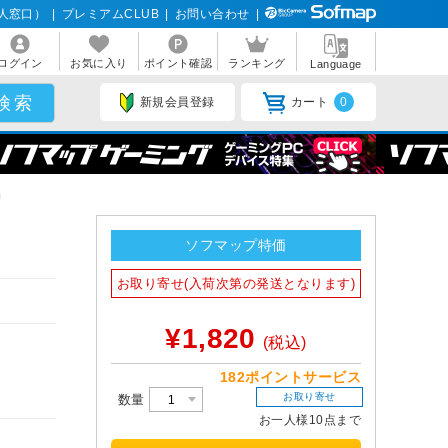
人窓口）
|
プレミアムCLUB
|
お問い合わせ
|
ログイン
お気に入り
ポイント確認
ランキング
Language
新規会員登録
カート
0
品
ソフマップ特価
お取り寄せ(入荷次第の発送となります)
¥1,820
(税込)
182ポイントサービス
お取り寄せ
数量
お一人様10点まで