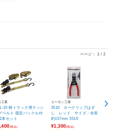
ページ：
1
/
2
自工業
エーモン工業
一高
KL-10 軽トラック用ラッシ
3510 カークリップはず
NEO料理刷
グベルト 固定バックル付
し レッド サイズ：全長
ナイロン毛) 
 2本セット
約157mm 3510
903＞
,400
¥1,300
¥850
(税込)
(税込)
(税込)