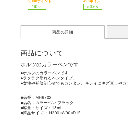
5,380ポイント
498ポイント
在庫あり
在庫あり
商品の詳細
商品について
ホルツのカラーペンです
●ホルツのカラーペンです
●ラクラク塗れるペンタイプ。
●女性や補修初心者でもカンタン、キレイにキズ直しやカ
■品番：MH6702
■品名：カラーペン ブラック
■容量・サイズ：13ml
■商品サイズ ：H200×W90×D15