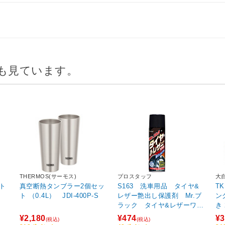
も見ています。
THERMOS(サーモス)
プロスタッフ
大
ト
真空断熱タンブラー2個セッ
S163 洗車用品 タイヤ&
T
ト （0.4L） JDI-400P-S
レザー艶出し保護剤 Mr.ブ
ン
ラック タイヤ&レザーワッ
き
クス 革製品保護 未塗装
¥2,180
¥474
¥3
(税込)
(税込)
樹脂バンパー向け 内容