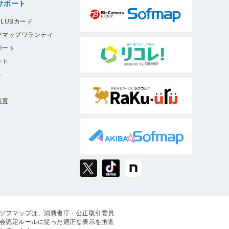
サポート
LUBカード
フマップワランティ
ポート
ート
ト
9
設置
ソフマップは、消費者庁・公正取引委員
会認定ルールに従った適正な表示を推進