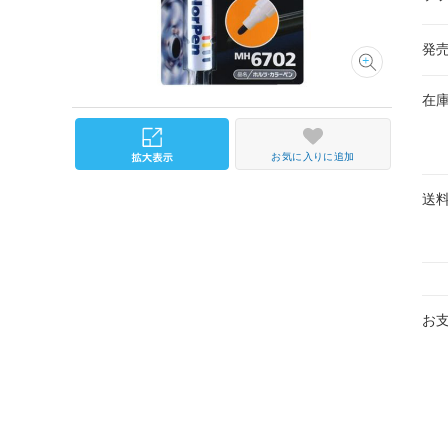
発
在
お気に入りに追加
送
お