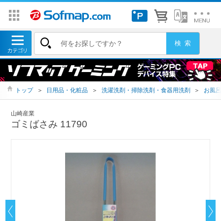
トップ
＞
日用品・化粧品
＞
洗濯洗剤・掃除洗剤・食器用洗剤
＞
お風
山崎産業
ゴミばさみ 11790