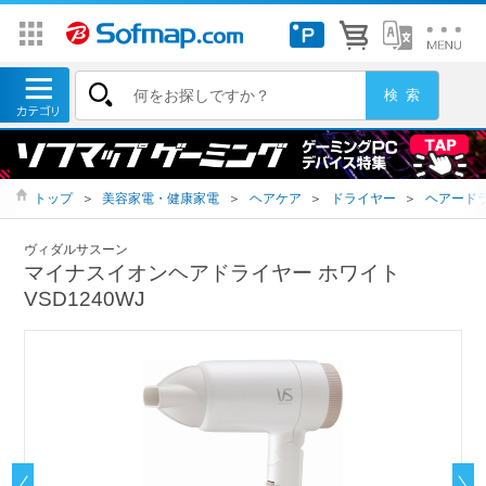
トップ
＞
美容家電・健康家電
＞
ヘアケア
＞
ドライヤー
＞
ヘアード
ヴィダルサスーン
マイナスイオンヘアドライヤー ホワイト
VSD1240WJ