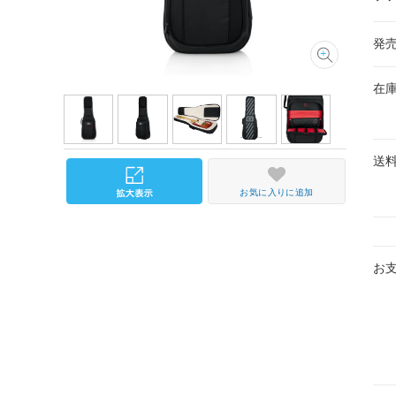
発
在
送
お気に入りに追加
お