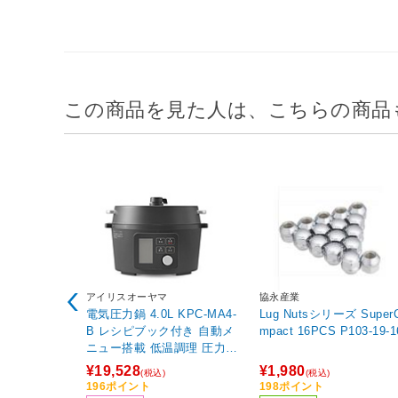
この商品を見た人は、こちらの商品
アイリスオーヤマ
協永産業
電気圧力鍋 4.0L KPC-MA4-
Lug Nutsシリーズ SuperCo
B レシピブック付き 自動メ
mpact 16PCS P103-19-
ニュー搭載 低温調理 圧力な
べ ブラック 【864】
¥19,528
¥1,980
(税込)
(税込)
196ポイント
198ポイント