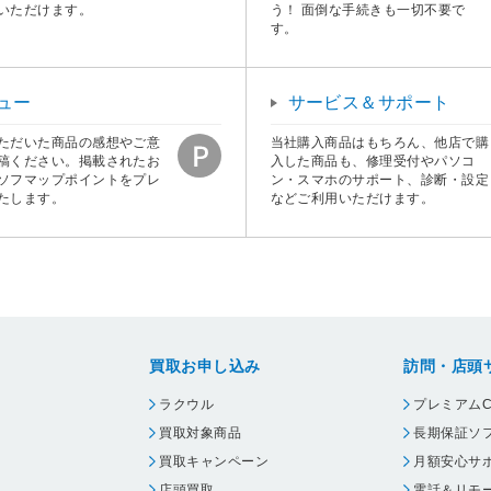
いただけます。
う！ 面倒な手続きも一切不要で
す。
ュー
サービス＆サポート
ただいた商品の感想やご意
当社購入商品はもちろん、他店で購
稿ください。掲載されたお
入した商品も、修理受付やパソコ
ソフマップポイントをプレ
ン・スマホのサポート、診断・設定
たします。
などご利用いただけます。
買取お申し込み
訪問・店頭
ラクウル
プレミアムC
買取対象商品
長期保証ソ
買取キャンペーン
月額安心サ
店頭買取
電話＆リモ