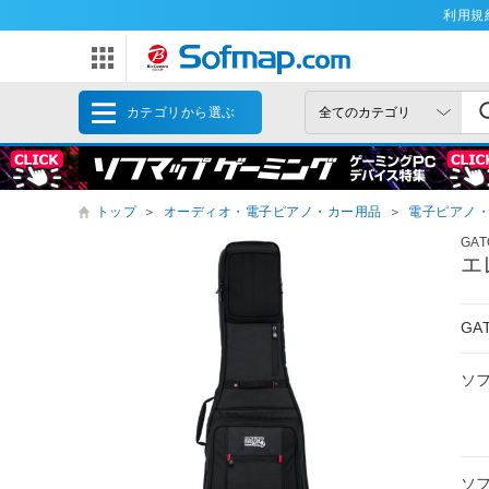
利用規
カテゴリから選ぶ
トップ
＞
オーディオ・電子ピアノ・カー用品
＞
電子ピアノ・
GA
エ
G
ソ
ソ