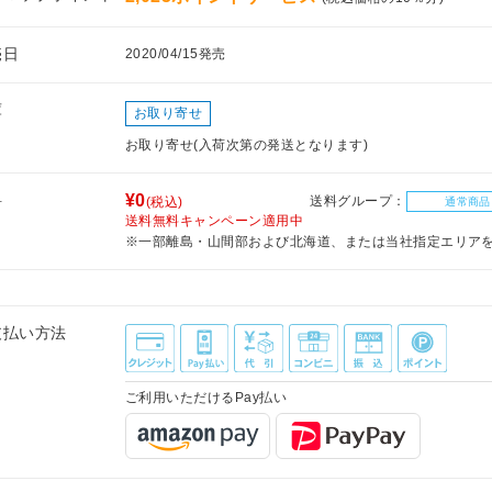
売日
2020/04/15発売
庫
お取り寄せ
お取り寄せ(入荷次第の発送となります)
料
¥0
送料グループ：
(税込)
通常商品
送料無料キャンペーン適用中
※一部離島・山間部および北海道、または当社指定エリア
支払い方法
ご利用いただけるPay払い