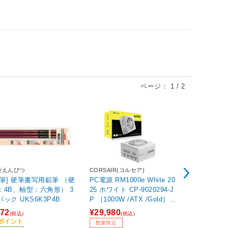
ページ：
1
/
2
菱えんぴつ
CORSAIR(コルセア)
丸眞
鉛筆] 硬筆書写用鉛筆 （硬
PC電源 RM1000e White 20
ちいかわ ハ
：4B、軸型：六角形） 3
25 ホワイト CP-9020294-J
ェイスタオ
パック UKS6K3P4B
P ［1000W /ATX /Gold］
【sof001】
72
¥29,980
¥1,100
(税込)
(税込)
(税込
8ポイント
33ポイント
数量限定