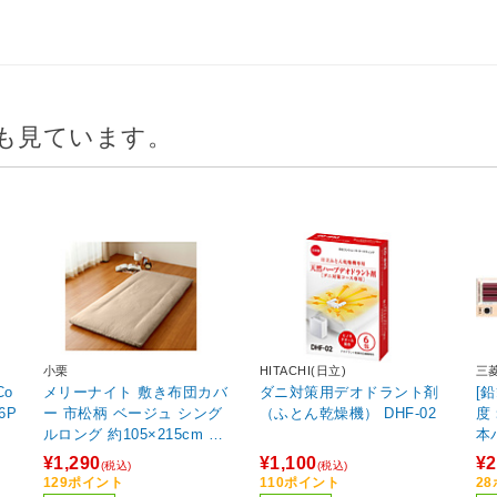
も見ています。
小栗
HITACHI(日立)
三
メリーナイト 敷き布団カバ
ダニ対策用デオドラント剤
[
16P
ー 市松柄 ベージュ シング
（ふとん乾燥機） DHF-02
度
ルロング 約105×215cm 光
本
沢感 和モダン 速乾 シワに
¥1,290
¥1,100
¥2
(税込)
(税込)
なりにくい 洗える PE13101
129ポイント
110ポイント
2