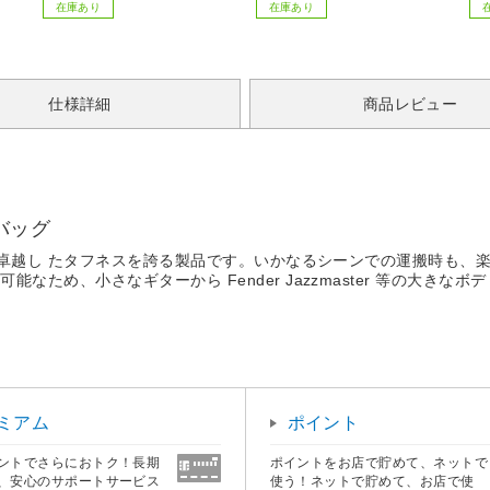
-96 メリーナイト(MerryNigh
在庫あり
在庫あり
t) ベージュ PE13101_96
［シングルロングサイズ］
仕様詳細
商品レビュー
バッグ
いて卓越し たタフネスを誇る製品です。いかなるシーンでの運搬時も、
なため、小さなギターから Fender Jazzmaster 等の大き
ミアム
ポイント
ントでさらにおトク！長期
ポイントをお店で貯めて、ネットで
、安心のサポートサービス
使う！ネットで貯めて、お店で使