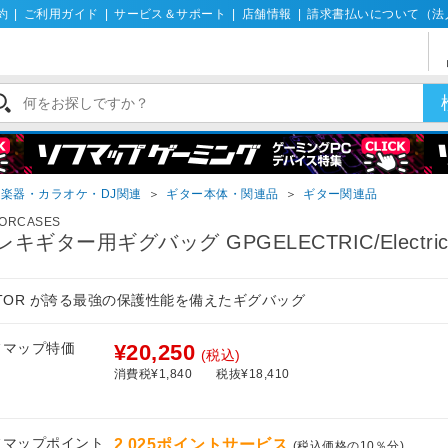
約
|
ご利用ガイド
|
サービス＆サポート
|
店舗情報
|
請求書払いについて（法
楽器・カラオケ・DJ関連
＞
ギター本体・関連品
＞
ギター関連品
TORCASES
レキギター用ギグバッグ GPGELECTRIC/Electric
ATOR が誇る最強の保護性能を備えたギグバッグ
フマップ特価
¥20,250
(税込)
消費税¥1,840
税抜¥18,410
フマップポイント
2,025ポイントサービス
(税込価格の10％分)