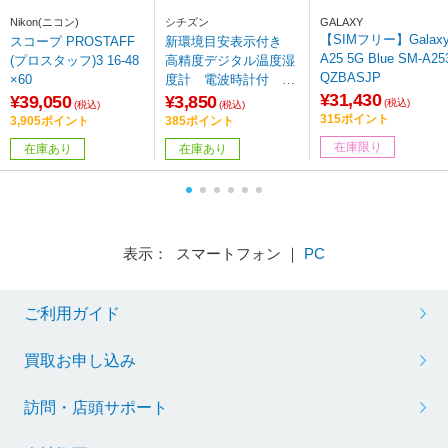
Nikon(ニコン)
シチズン
GALAXY
【SIMフリー】Galax
スコープ PROSTAFF
新環境目安表示付き
A25 5G Blue SM-A253
(プロスタッフ)3 16-48
高精度デジタル温度湿
QZBASJP
×60
度計 電波時計付 8R
¥31,430
Z232-002 黒 8RZ232-0
¥39,050
¥3,850
(税込)
(税込)
(税込)
02 ［デジタル］
315ポイント
3,905ポイント
385ポイント
在庫限り
在庫あり
在庫あり
表示： スマートフォン ｜
PC
ご利用ガイド
買取お申し込み
訪問・店頭サポート