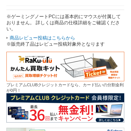
Core i7 ゲーミング
ゲーミングノートPC 15.6型
※ゲーミングノートPCには基本的にマウスが付属して
おりません。 詳しくは商品の仕様詳細をご確認くださ
ゲーミング MSI
い。
商品レビュー投稿はこちらから
※販売終了品はレビュー投稿対象外となります
プレミアムCLUBクレジットカードなら、カード払いの分割金利
が0円！