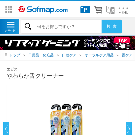
トップ
＞
日用品・化粧品
＞
口腔ケア
＞
オーラルケア用品
＞
舌ケア
エビス
やわらか舌クリーナー