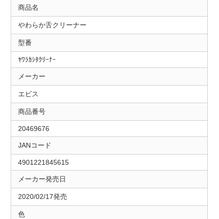
商品名
やわらか舌クリーナー
型番
ﾔﾜﾗｶｼﾀｸﾘｰﾅｰ
メーカー
エビス
商品番号
20469676
JANコード
4901221845615
メーカー発売日
2020/02/17発売
色