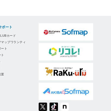
サポート
LUBカード
フマップワランティ
ポート
ート
ト
9
設置