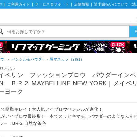
約
|
ご利用ガイド
|
サービス＆サポート
|
店舗情報
|
請求書払いについて（法
ロウ
＞
ペンシル＆パウダー・眉マスカラ（2in1）
ロレアル
イベリン ファッションブロウ パウダーインペ
Ｎ ＢＲ２ MAYBELLINE NEW YORK｜メイベ
ーヨーク
本で簡単キレイ！大人気アイブロウペンシルが進化！
れがアイブロウ最終形！一本でスッとキマる、パウダーのようなふん
ラー：BR-2 自然な茶色