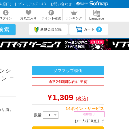
人窓口）
|
プレミアムCLUB
|
お問い合わせ
|
ログイン
お気に入り
ポイント確認
ランキング
Language
新規会員登録
カート
0
ンシ
ソフマップ特価
リン ニ
通常24時間以内に出荷
¥1,309
(税込)
14ポイントサービス
わり眉。
在庫限り
数量
お一人様10点まで