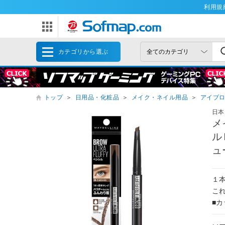
利用規
カテゴリから選ぶ
トップ
＞
日用品・化粧品
＞
メイク・ネイル用品
＞
アイブ
日本
メ
ル
ュ
１
こ
■カ