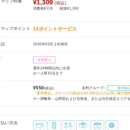
フマップ特価
¥1,309
(税込)
消費税¥119
税抜¥1,190
フマップポイント
14ポイントサービス
売日
2020年03月上旬発売
庫
在庫限り
通常24時間以内に出荷
お一人様10点まで
料
¥550
送料グループ：
(税込)
通常商品
「通常商品」グループの商品を¥3,300以上のお買い物で無
※一部離島・山間部および北海道、または当社指定エリア
支払い方法