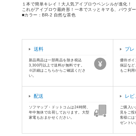
１本で簡単キレイ！大人気アイブロウペンシルが進化！
これがアイブロウ最終形！一本でスッとキマる、パウダ
■カラー：BR-2 自然な茶色
送料
プレ
新品商品は一部商品を除き税込
優待ポイ
3,300円以上で送料が無料です。
保証など
※詳細はこちらからご確認くださ
もご利用
い。
配送
レビ
ソフマップ・ドットコムは24時間、
ご購入い
年中無休で出荷しております。大型
見をご投
家電もおまかせください。
客様には
ゼントい