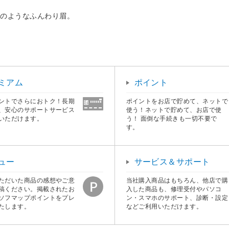
ーのようなふんわり眉。
ミアム
ポイント
ントでさらにおトク！長期
ポイントをお店で貯めて、ネットで
、安心のサポートサービス
使う！ネットで貯めて、お店で使
いただけます。
う！ 面倒な手続きも一切不要で
す。
ュー
サービス＆サポート
ただいた商品の感想やご意
当社購入商品はもちろん、他店で購
稿ください。掲載されたお
入した商品も、修理受付やパソコ
ソフマップポイントをプレ
ン・スマホのサポート、診断・設定
たします。
などご利用いただけます。