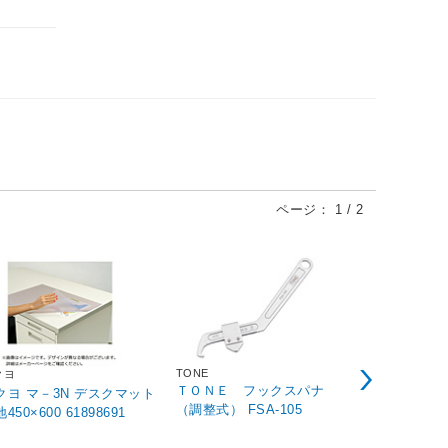
ページ：
1
/
2
TONE
クヨ
エーモン工業
ＴＯＮＥ フックスパナ
クヨ マ－3N デスクマット
3855 ト
（調整式） FSA-105
梨地450×600 61898691
（トヨタ車
（サイド／