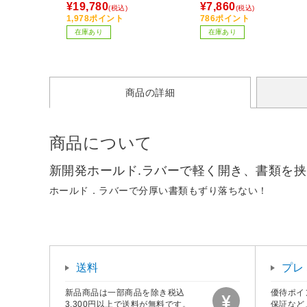
8IV
ラグ /両耳 /ヘッドバンド
¥19,780
¥7,860
(税込)
(税込)
イプ］ 【864】
1,978ポイント
786ポイント
在庫あり
在庫あり
商品の詳細
商品について
新開発ホールド.ラバーで軽く開き、書類を
ホールド．ラバーで分厚い書類もずり落ちない！
送料
プレ
新品商品は一部商品を除き税込
優待ポイ
3,300円以上で送料が無料です。
保証など