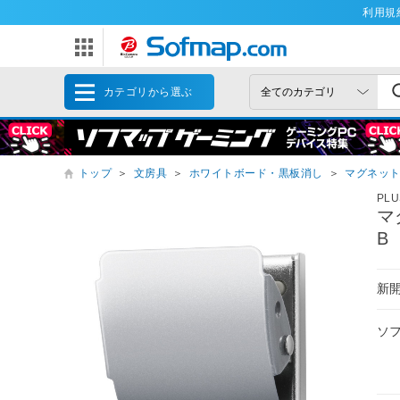
利用規
カテゴリから選ぶ
トップ
＞
文房具
＞
ホワイトボード・黒板消し
＞
マグネッ
PLU
マ
B
新
ソ