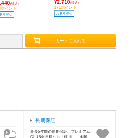
ランクルー
¥2,710
,440
¥388
(税込)
(税込)
(税込)
／5個
271ポイント
44ポイント
39ポイント
お取り寄せ
取り寄せ
お取り寄せ
長期保証
最長5年間の長期保証。プレミアム
CLUB会員様なら「破損」「水漏