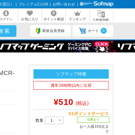
人窓口）
|
プレミアムCLUB
|
お問い合わせ
|
ログイン
お気に入り
ポイント確認
ランキング
Language
新規会員登録
カート
0
CR-
ソフマップ特価
通常24時間以内に出荷
¥510
(税込)
51ポイントサービス
在庫あり
数量
お一人様100点ま
で