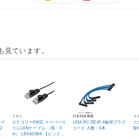
も見ています。
ミヨシ
日本特殊陶業
コ
ッド
カテゴリー6対応 スーパース
1454 RC-DE40 4輪用プラグ
コ
2
リムLANケーブル （黒・3
コード 入数：4本
プ
m） LBS603BK 【ビックカ