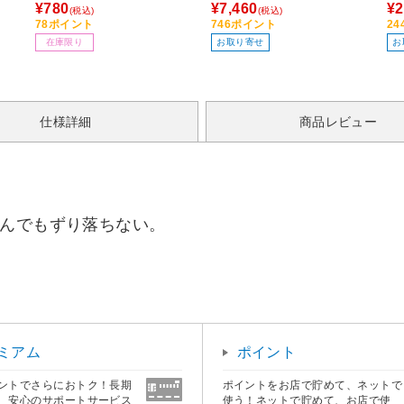
タ
メラグループオリジナル】
¥780
¥7,460
¥2
(税込)
(税込)
78ポイント
746ポイント
2
在庫限り
お取り寄せ
お
仕様詳細
商品レビュー
挟んでもずり落ちない。
ミアム
ポイント
ントでさらにおトク！長期
ポイントをお店で貯めて、ネットで
、安心のサポートサービス
使う！ネットで貯めて、お店で使