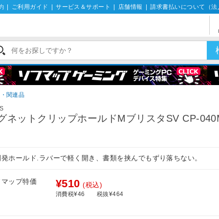
約
|
ご利用ガイド
|
サービス＆サポート
|
店舗情報
|
請求書払いについて（法
ト・関連品
S
グネットクリップホールドMブリスタSV CP-040M
開発ホールド.ラバーで軽く開き、書類を挟んでもずり落ちない。
フマップ特価
¥510
(税込)
消費税¥46
税抜¥464