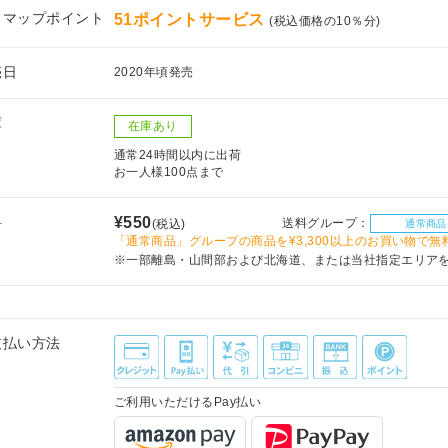
フマップポイント
51ポイントサービス
(税込価格の10％分)
売日
2020年頃発売
庫
在庫あり
通常24時間以内に出荷
お一人様100点まで
料
¥550
送料グループ：
(税込)
通常商品
「通常商品」グループの商品を¥3,300以上のお買い物で無
※一部離島・山間部および北海道、または当社指定エリア
支払い方法
ご利用いただけるPay払い