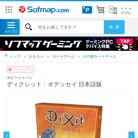
トップ
＞
おもちゃ
＞
カードゲーム
＞
その他カードゲーム
ラッピング可
ホビージャパン
ディクシット：オデッセイ 日本語版