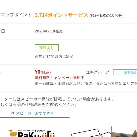
フマップポイント
3,714ポイントサービス
(税込価格の10％分)
売日
2020/02/18発売
庫
在庫あり
通常24時間以内に出荷
料
¥0
送料グループ：
(税込)
通常商品
送料無料キャンペーン適用中
※一部離島・山間部および北海道、または当社指定エリア
モニターにはスピーカー機能が搭載していない場合があります。
しくは商品の仕様詳細をご確認ください。
PCスピーカーおすすめ >