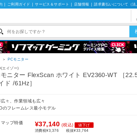
約
|
ご利用ガイド
|
サービス＆サポート
|
店舗情報
|
請求書払いについて（法
イ
＞
PCモニター
ZO(エイゾー)
Cモニター FlexScan ホワイト EV2360-WT ［22.5
イド /61Hz］
が広々、作業領域も広々
IZOのフレームレス最小モデル
フマップ特価
¥37,140
(税込)
値下げ
消費税¥3,376
税抜¥33,764