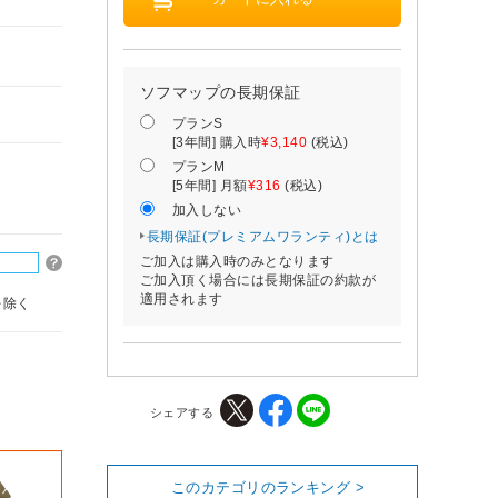
ソフマップの長期保証
プランS
[3年間] 購入時
¥3,140
(税込)
プランM
[5年間] 月額
¥316
(税込)
加入しない
長期保証(プレミアムワランティ)とは
ご加入は購入時のみとなります
ご加入頂く場合には長期保証の約款が
適用されます
を除く
シェアする
このカテゴリのランキング >