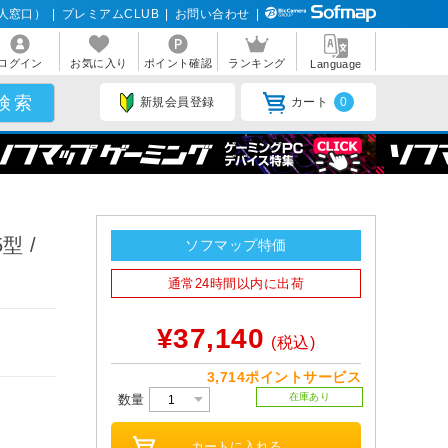
人窓口）
|
プレミアムCLUB
|
お問い合わせ
|
ログイン
お気に入り
ポイント確認
ランキング
Language
新規会員登録
カート
0
型 /
ソフマップ特価
通常24時間以内に出荷
¥37,140
(税込)
3,714ポイントサービス
在庫あり
数量