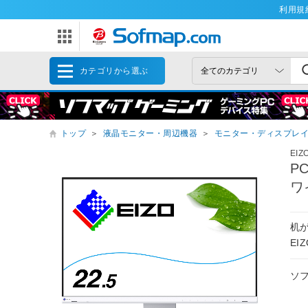
利用規
カテゴリから選ぶ
トップ
＞
液晶モニター・周辺機器
＞
モニター・ディスプレ
EI
P
ワ
机
E
ソ