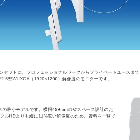
tter」をブランドコンセプトに、プロフェッショナルワークからプライベート
ズの22.5型WUXGA（1920×1200）解像度のモニターです。
ームレスの最小モデルです。横幅499mmの省スペース設計のた
フルHDよりも縦に11%広い解像度のため、資料を一覧で